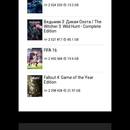
2 524 533
13.2 GB
Ведьмак 3: Дикая Охота / The
Witcher 3: Wild Hunt - Complete
Edition
2 521 817
85.1 GB
FIFA 16
2 450 368
19.4 GB
Fallout 4: Game of the Year
Edition
2 298 428
21.97 GB