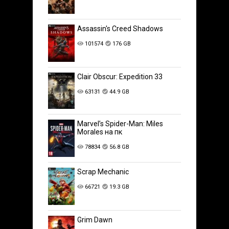
Assassin's Creed Shadows
101574
176 GB
Clair Obscur: Expedition 33
63131
44.9 GB
Marvel’s Spider-Man: Miles
Morales на пк
78834
56.8 GB
Scrap Mechanic
66721
19.3 GB
Grim Dawn