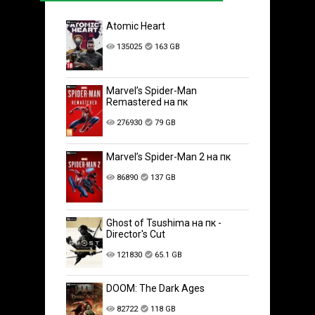
Atomic Heart
135025
163 GB
Marvel’s Spider-Man
Remastered на пк
276930
79 GB
Marvel’s Spider-Man 2 на пк
86890
137 GB
Ghost of Tsushima на пк -
Director's Cut
121830
65.1 GB
DOOM: The Dark Ages
82722
118 GB