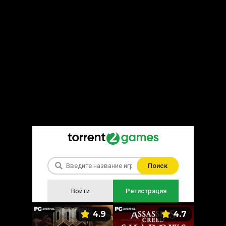
Поиск
Войти
Регистрация
5.9
4.9
4.7