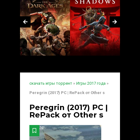
скачать игры торрент
»
Игры 2017 года
»
Peregrin (2017) PC | RePack от Other s
Peregrin (2017) PC |
RePack от Other s