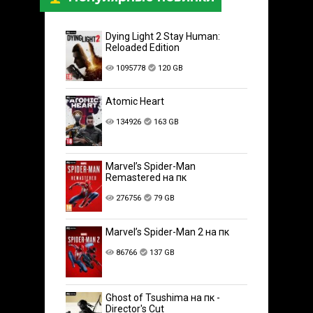
Dying Light 2 Stay Human:
Reloaded Edition
1095778
120 GB
Atomic Heart
134926
163 GB
Marvel’s Spider-Man
Remastered на пк
276756
79 GB
Marvel’s Spider-Man 2 на пк
86766
137 GB
Ghost of Tsushima на пк -
Director's Cut