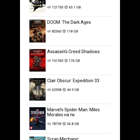
121750
65.1 GB
DOOM: The Dark Ages
82560
118 GB
Assassin's Creed Shadows
101350
176 GB
Clair Obscur: Expedition 33
62958
44.9 GB
Marvel’s Spider-Man: Miles
Morales на пк
78739
56.8 GB
Scrap Mechanic