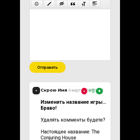
Отправить
Скрою Имя
+3
6 марта 2019 16:32
-
+
Изменить название игры...
Браво!
Удалять комменты будете?
Настоящее название: The
Conjuring House