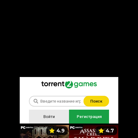
Поиск
Войти
Регистрация
5.9
4.9
4.7