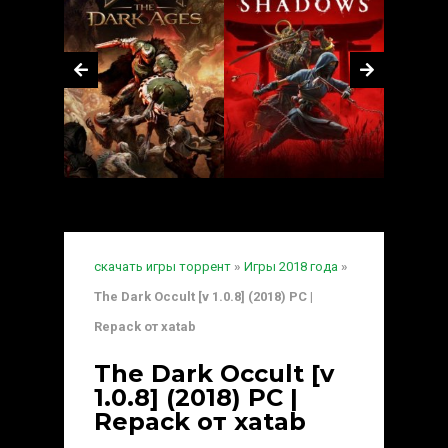
скачать игры торрент
»
Игры 2018 года
»
The Dark Occult [v 1.0.8] (2018) PC |
Repack от xatab
The Dark Occult [v
1.0.8] (2018) PC |
Repack от xatab