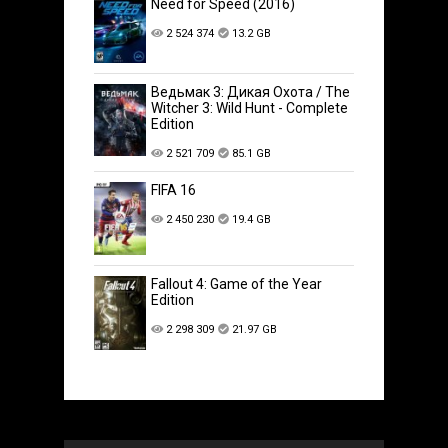
Need for Speed (2016)
2 524 374
13.2 GB
Ведьмак 3: Дикая Охота / The
Witcher 3: Wild Hunt - Complete
Edition
2 521 709
85.1 GB
FIFA 16
2 450 230
19.4 GB
Fallout 4: Game of the Year
Edition
2 298 309
21.97 GB