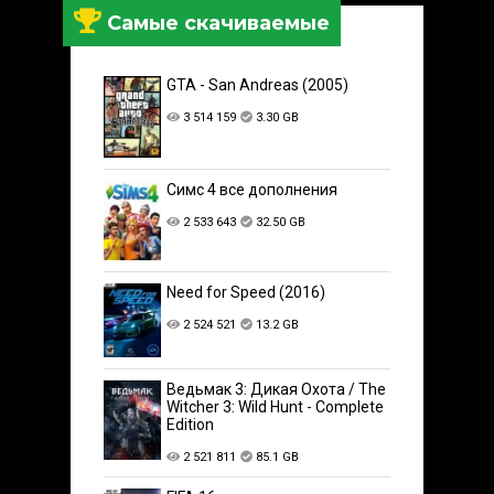
Самые скачиваемые
GTA - San Andreas (2005)
3 514 159
3.30 GB
Симс 4 все дополнения
2 533 643
32.50 GB
Need for Speed (2016)
2 524 521
13.2 GB
Ведьмак 3: Дикая Охота / The
Witcher 3: Wild Hunt - Complete
Edition
2 521 811
85.1 GB