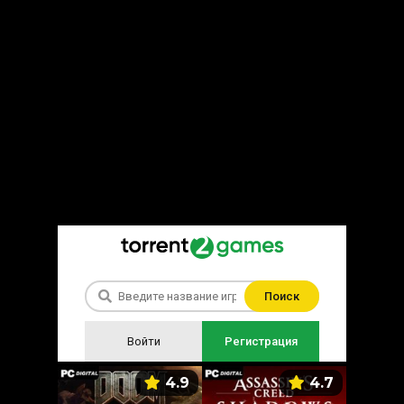
Поиск
Войти
Регистрация
5.9
4.9
4.7