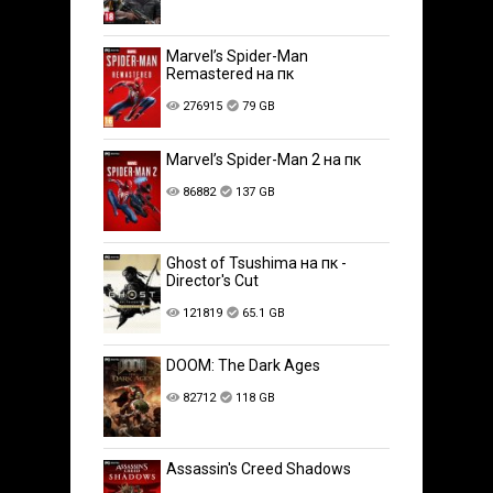
Marvel’s Spider-Man
Remastered на пк
276915
79 GB
Marvel’s Spider-Man 2 на пк
86882
137 GB
Ghost of Tsushima на пк -
Director's Cut
121819
65.1 GB
DOOM: The Dark Ages
82712
118 GB
Assassin's Creed Shadows