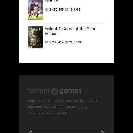
FIFA 16
2 450 355
19.4 GB
Fallout 4: Game of the Year
Edition
2 298 414
21.97 GB
Copyright © Torrent2Games.net Претензии
правообладателя принимаются на
anti.piracy.ru[at]gmail.com