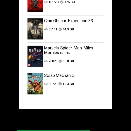
101551
176 GB
Clair Obscur: Expedition 33
63111
44.9 GB
Marvel’s Spider-Man: Miles
Morales на пк
78828
56.8 GB
Scrap Mechanic
66720
19.3 GB