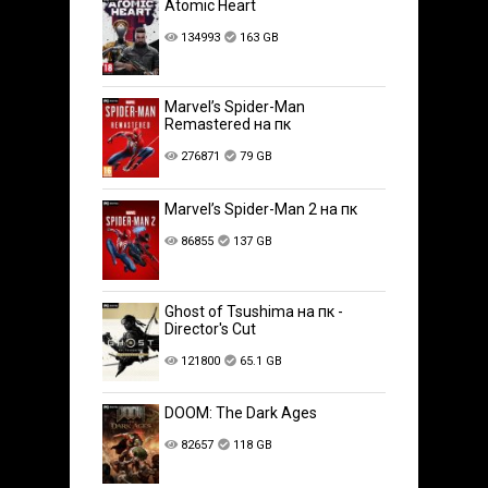
Atomic Heart
134993
163 GB
Marvel’s Spider-Man
Remastered на пк
276871
79 GB
Marvel’s Spider-Man 2 на пк
86855
137 GB
Ghost of Tsushima на пк -
Director's Cut
121800
65.1 GB
DOOM: The Dark Ages
82657
118 GB