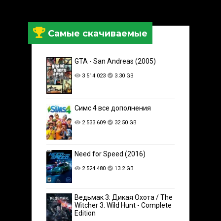
Самые скачиваемые
GTA - San Andreas (2005)
3 514 023
3.30 GB
Симс 4 все дополнения
2 533 609
32.50 GB
Need for Speed (2016)
2 524 480
13.2 GB
Ведьмак 3: Дикая Охота / The
Witcher 3: Wild Hunt - Complete
Edition