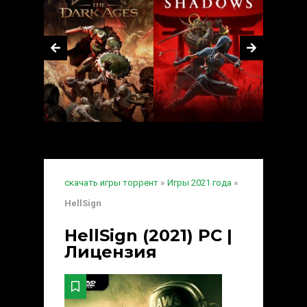
скачать игры торрент
»
Игры 2021 года
»
HellSign
HellSign (2021) PC |
Лицензия