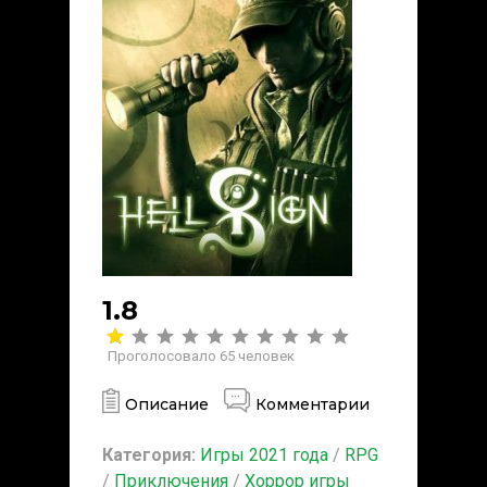
1.8
Проголосовало
65
человек
Описание
Комментарии
Категория:
Игры 2021 года
/
RPG
/
Приключения
/
Хоррор игры