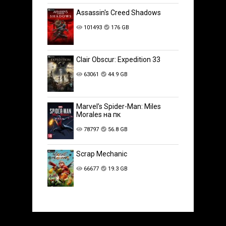
Assassin's Creed Shadows
101493
176 GB
Clair Obscur: Expedition 33
63061
44.9 GB
Marvel’s Spider-Man: Miles
Morales на пк
78797
56.8 GB
Scrap Mechanic
66677
19.3 GB