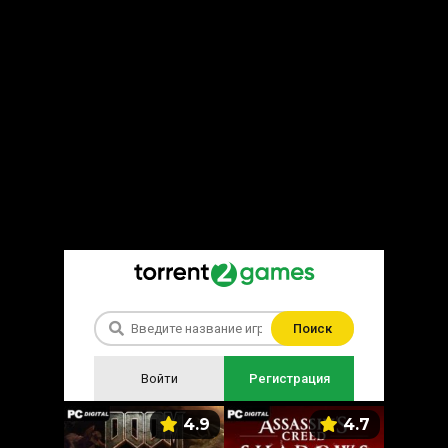
Поиск
Войти
Регистрация
5.9
4.9
4.7