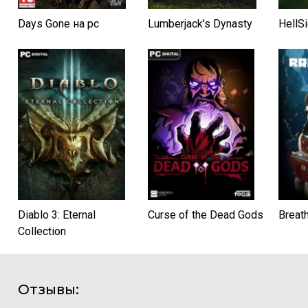
Days Gone на pc
Lumberjack's Dynasty
HellS
Diablo 3: Eternal
Curse of the Dead Gods
Breat
Collection
Отзывы: