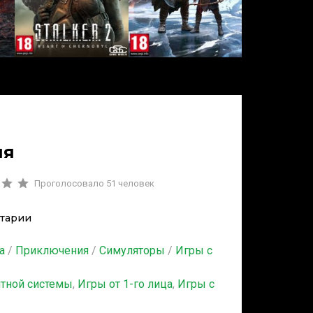
ия
Проголосовало
51
человек
тарии
а
/
Приключения
/
Симуляторы
/
Игры с
итной системы
,
Игры от 1-го лица
,
Игры с