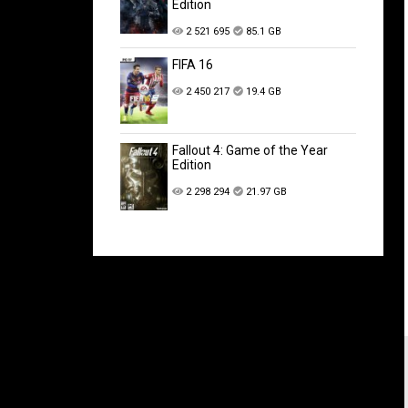
Edition
2 521 695
85.1 GB
FIFA 16
2 450 217
19.4 GB
Fallout 4: Game of the Year
Edition
2 298 294
21.97 GB