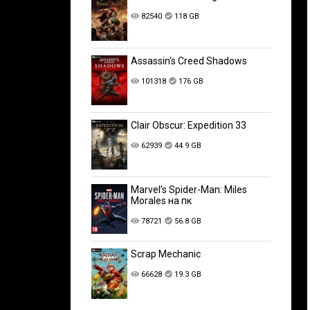
82540
118 GB
Assassin's Creed Shadows
101318
176 GB
Clair Obscur: Expedition 33
62939
44.9 GB
Marvel’s Spider-Man: Miles
Morales на пк
78721
56.8 GB
Scrap Mechanic
66628
19.3 GB