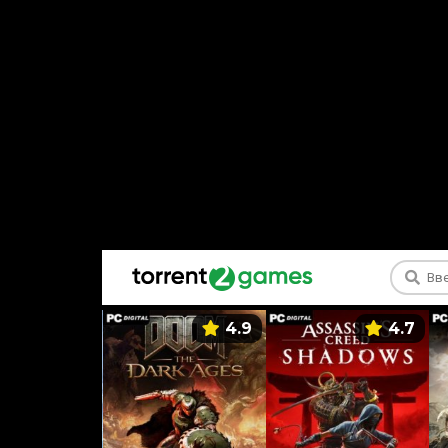
5.9
4.9
4.7