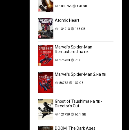
1095766
120 GB
Atomic Heart
134913
163 GB
Marvel’s Spider-Man
Remastered на пк
276733
79 GB
Marvel’s Spider-Man 2 на пк
86752
137 GB
Ghost of Tsushima на пк -
Director's Cut
121738
65.1 GB
DOOM: The Dark Ages