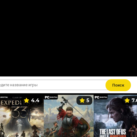
Поиск
4.4
5
7.