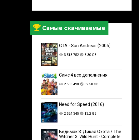
Самые скачиваемые
GTA - San Andreas (2005)
3 513 752
3.30 GB
Симс 4 все дополнения
2 533 498
32.50 GB
Need for Speed (2016)
2 524 345
13.2 GB
Ведьмак 3: Дикая Охота / The
Witcher 3: Wild Hunt - Complete