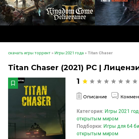
скачать игры торрент
»
Игры 2021 года
» Titan Chaser
Titan Chaser (2021) PC | Лиценз
1
Описание
Коммен
Категория:
Игры 2021 год
открытым миром
Подборки:
Игры для 64 б
открытым миром