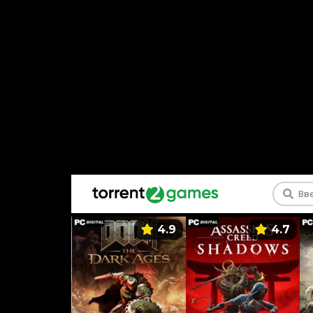
5.9
4.9
4.7