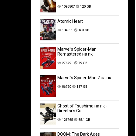
1095807
120 GB
Atomic Heart
134951
163 GB
Marvel’s Spider-Man
Remastered на пк
276791
79 GB
Marvel’s Spider-Man 2 на пк
86790
137 GB
Ghost of Tsushima на пк -
Director's Cut
121765
65.1 GB
DOOM: The Dark Ages