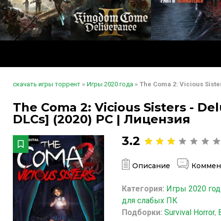
скачать игры торрент
»
Игры 2020 года
» The Coma 2: Vicious Sister
The Coma 2: Vicious Sisters - Delu
DLCs] (2020) PC | Лицензия
3.2
Описание
Коммен
Категория:
Игры 2020 год
для слабых ПК
Подборки:
Survival Horror
,