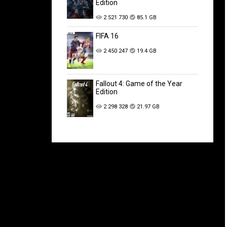
Edition
2 521 730
85.1 GB
FIFA 16
2 450 247
19.4 GB
Fallout 4: Game of the Year
Edition
2 298 328
21.97 GB