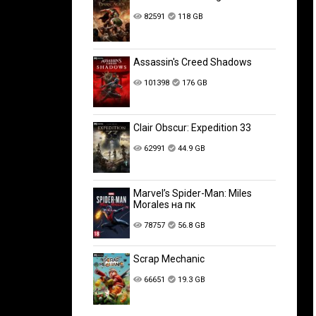
82591
118 GB
Assassin's Creed Shadows
101398
176 GB
Clair Obscur: Expedition 33
62991
44.9 GB
Marvel’s Spider-Man: Miles
Morales на пк
78757
56.8 GB
Scrap Mechanic
66651
19.3 GB