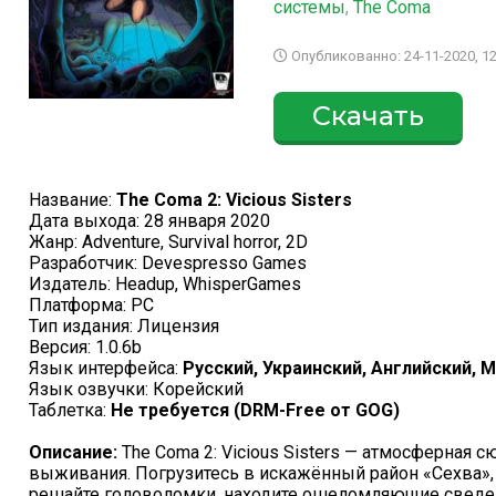
системы
,
The Coma
Опубликованно: 24-11-2020, 12
Скачать
Название:
The Coma 2: Vicious Sisters
Дата выхода: 28 января 2020
Жанр: Adventure, Survival horror, 2D
Разработчик: Devespresso Games
Издатель: Headup, WhisperGames
Платформа: PC
Тип издания: Лицензия
Версия: 1.0.6b
Язык интерфейса:
Русский, Украинский, Английский, Mu
Язык озвучки: Корейский
Таблетка:
Не требуется (DRM-Free от GOG)
Описание:
The Coma 2: Vicious Sisters — атмосферная 
выживания. Погрузитесь в искажённый район «Сехва»,
решайте головоломки, находите ошеломляющие сведен