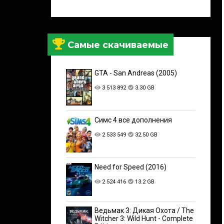
Самые скачиваемые
GTA - San Andreas (2005)
3 513 892
3.30 GB
Симс 4 все дополнения
2 533 549
32.50 GB
Need for Speed (2016)
2 524 416
13.2 GB
Ведьмак 3: Дикая Охота / The
Witcher 3: Wild Hunt - Complete