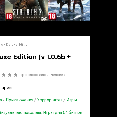
s - Deluxe Edition
xe Edition [v 1.0.6b +
Проголосовало
22
человек
тарии
а
/
Приключения
/
Хоррор игры
/
Игры
Визуальные новеллы
,
Игры для 64 битной