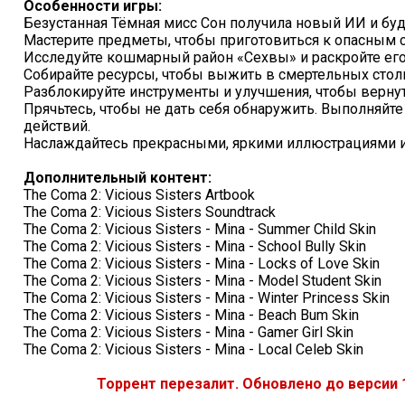
Особенности игры:
Безустанная Тёмная мисс Сон получила новый ИИ и буд
Мастерите предметы, чтобы приготовиться к опасным с
Исследуйте кошмарный район «Сехвы» и раскройте его
Собирайте ресурсы, чтобы выжить в смертельных столк
Разблокируйте инструменты и улучшения, чтобы вернут
Прячьтесь, чтобы не дать себя обнаружить. Выполняй
действий.
Наслаждайтесь прекрасными, яркими иллюстрациями и
Дополнительный контент:
The Coma 2: Vicious Sisters Artbook
The Coma 2: Vicious Sisters Soundtrack
The Coma 2: Vicious Sisters - Mina - Summer Child Skin
The Coma 2: Vicious Sisters - Mina - School Bully Skin
The Coma 2: Vicious Sisters - Mina - Locks of Love Skin
The Coma 2: Vicious Sisters - Mina - Model Student Skin
The Coma 2: Vicious Sisters - Mina - Winter Princess Skin
The Coma 2: Vicious Sisters - Mina - Beach Bum Skin
The Coma 2: Vicious Sisters - Mina - Gamer Girl Skin
The Coma 2: Vicious Sisters - Mina - Local Celeb Skin
Торрент перезалит. Обновлено до версии 1.