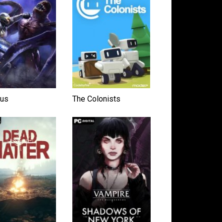
us
The Colonists