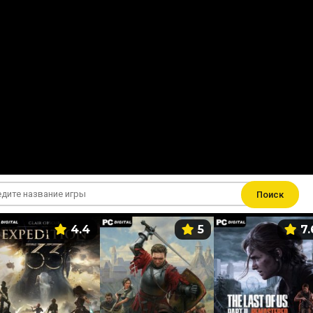
Поиск
4.4
5
7.