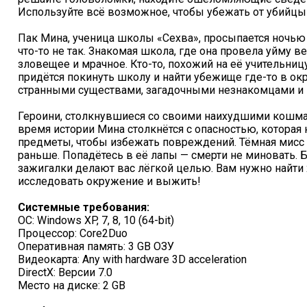
Используйте всё возможное, чтобы убежать от убийцы
Пак Мина, ученица школы «Сехва», просыпается ночью в
что-то не так. Знакомая школа, где она провела уйму в
зловещее и мрачное. Кто-то, похожий на её учительниц
придётся покинуть школу и найти убежище где-то в ок
странными существами, загадочными незнакомцами и
Героини, столкнувшиеся со своими наихудшими кошма
время истории Мина столкнётся с опасностью, которая
предметы, чтобы избежать повреждений. Тёмная мисс С
раньше. Попадётесь в её лапы — смерти не миновать. 
зажигалки делают вас лёгкой целью. Вам нужно найти
исследовать окружение и выжить!
Системные требования:
ОС: Windows XP, 7, 8, 10 (64-bit)
Процессор: Core2Duo
Оперативная память: 3 GB ОЗУ
Видеокарта: Any with hardware 3D acceleration
DirectX: Версии 7.0
Место на диске: 2 GB