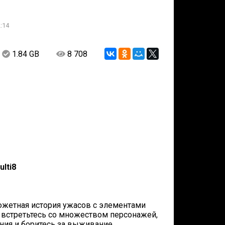
:14
1.84 GB
8 708
lti8
сюжетная история ужасов с элементами
 встретьтесь со множеством персонажей,
ия и боритесь за выживание.