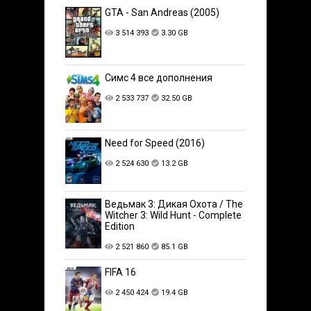
GTA - San Andreas (2005)
3 514 393
3.30 GB
Симс 4 все дополнения
2 533 737
32.50 GB
Need for Speed (2016)
2 524 630
13.2 GB
Ведьмак 3: Дикая Охота / The
Witcher 3: Wild Hunt - Complete
Edition
2 521 860
85.1 GB
FIFA 16
2 450 424
19.4 GB