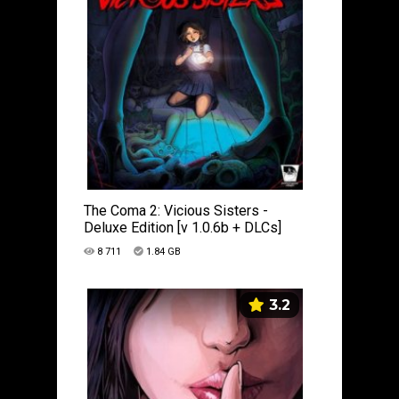
The Coma 2: Vicious Sisters -
Deluxe Edition [v 1.0.6b + DLCs]
(2020) PC | Лицензия
8 711
1.84 GB
3.2