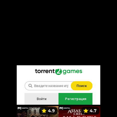
Поиск
Войти
Регистрация
5.9
4.9
4.7