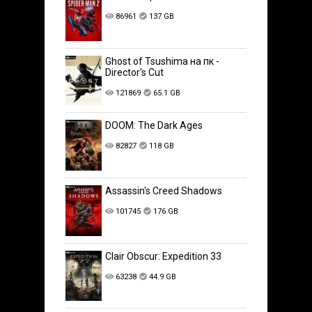
86961
137 GB
Ghost of Tsushima на пк -
Director's Cut
121869
65.1 GB
DOOM: The Dark Ages
82827
118 GB
Assassin's Creed Shadows
101745
176 GB
Clair Obscur: Expedition 33
63238
44.9 GB