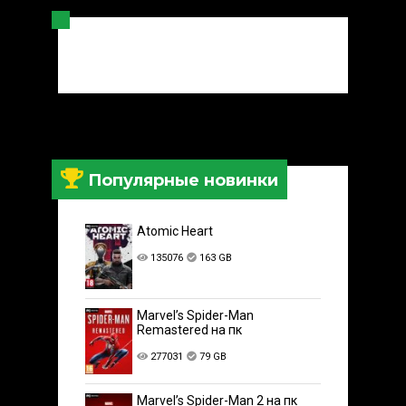
Популярные новинки
Atomic Heart
135076
163 GB
Marvel’s Spider-Man
Remastered на пк
277031
79 GB
Marvel’s Spider-Man 2 на пк