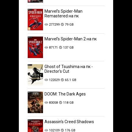
Marvel’s Spider-Man
Remastered на пк
277299
79 GB
Marvel’s Spider-Man 2 на пк
87171
137 GB
Ghost of Tsushima на пк -
Director's Cut
122029
65.1 GB
DOOM: The Dark Ages
83058
118 GB
Assassin's Creed Shadows
102109
176 GB