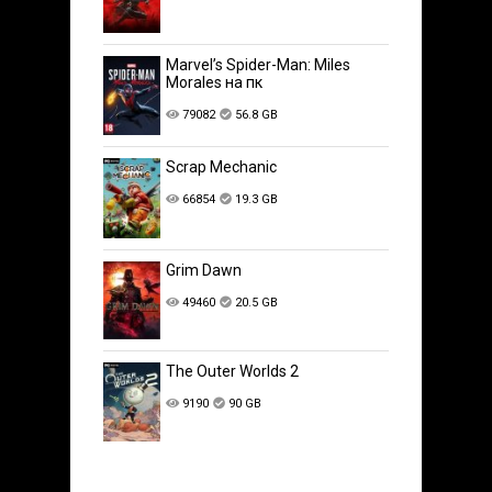
Marvel’s Spider-Man: Miles
Morales на пк
79082
56.8 GB
Scrap Mechanic
66854
19.3 GB
Grim Dawn
49460
20.5 GB
The Outer Worlds 2
9190
90 GB