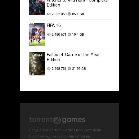
Witcher 3: Wild Hunt - Complete
Edition
2 522 050
85.1 GB
FIFA 16
2 450 671
19.4 GB
Fallout 4: Game of the Year
Edition
2 298 736
21.97 GB
Copyright © Torrent2Games.net Претензии
правообладателя принимаются на