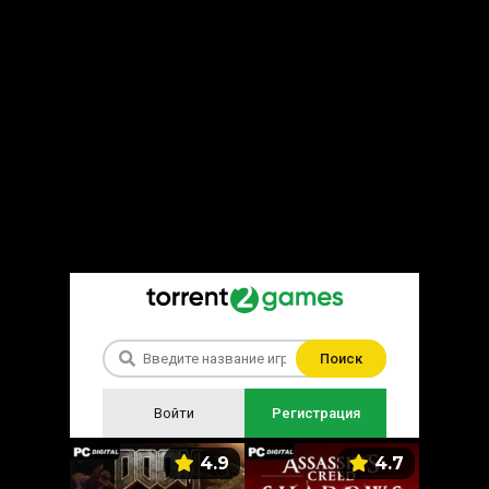
Поиск
Войти
Регистрация
5.9
4.9
4.7