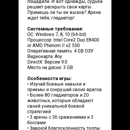
пощадили. И вот однажды, судьба
решает раскрыть свои карты.
Примешь ли ты ее вызов? Арена
ждет тебя, гладиатор!
Системные требования:
ОС: Windows 7, 8, 10 (64-bit)
Процессор: Intel Core2 Duo E8400
or AMD Phenom II x2 550
Оперативная память: 4 GB ОЗУ
Видеокарта: Any
DirectX: Версии 9.0
Место на диске: 3 GB
Особенности игры:
• Изучай боевые навыки и
приемы и сокрушай своих врагов
• Более 80 гладиаторов и 20
животных, которые обладают
своей уникальной боевой
стратегией
• 3 арены с 36 сражениями и 3
боссами
• Завоюй благосклонность толпы