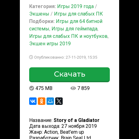
Категория:
Игры 2019 года
/
Экшены
/
Игры для слабых ПК
Подборки:
Игры для 64 битной
системы
,
Игры для геймпада
,
Игры для слабых ПК и ноутбуков
,
Экшен игры 2019
Опубликованно: 27-11-2019, 15:35
Скачать
475 MB
7 859
Название:
Story of a Gladiator
Дата выхода: 27 ноября 2019
Жанр: Action, Beat'em up
Разработчик: Brain Seal Ltd