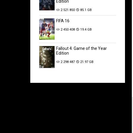
Edition
2 521 850
85.1 GB
FIFA 16
2 450 408
19.4 GB
Fallout 4: Game of the Year
Edition
2 298 487
21.97 GB