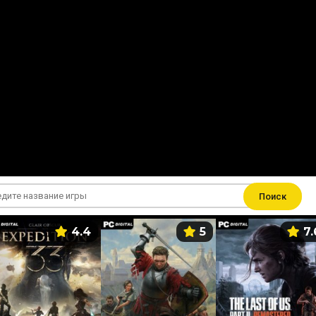
Поиск
4.4
5
7.