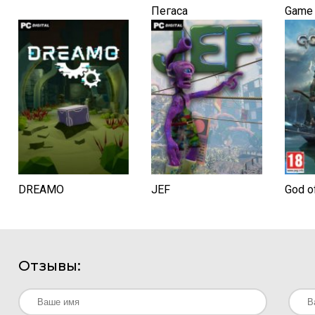
Пегаса
Game
DREAMO
JEF
God o
Отзывы: