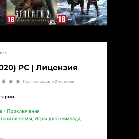
ture
020) PC | Лицензия
Проголосовало
2
человек
тарии
а
/
Приключения
итной системы
,
Игры для геймпада
,