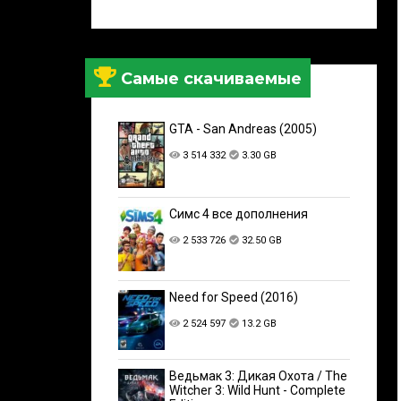
Самые скачиваемые
GTA - San Andreas (2005)
3 514 332
3.30 GB
Симс 4 все дополнения
2 533 726
32.50 GB
Need for Speed (2016)
2 524 597
13.2 GB
Ведьмак 3: Дикая Охота / The
Witcher 3: Wild Hunt - Complete