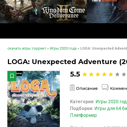
скачать игры торрент
»
Игры 2020 года
» LOGA: Unexpected Adven
LOGA: Unexpected Adventure (2
5.5
Описание
Коммен
Категория:
Игры 2020 год
Подборки:
Игры для 64 б
Платформер