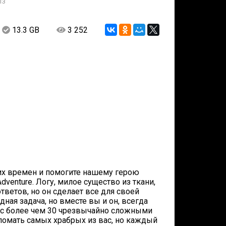
13
13.3 GB
3 252
их времен и помогите нашему герою
venture. Логу, милое существо из ткани,
тветов, но он сделает все для своей
удная задача, но вместе вы и он, всегда
ь с более чем 30 чрезвычайно сложными
сломать самых храбрых из вас, но каждый