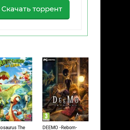
Скачать торрент
tosaurus The
DEEMO -Reborn-