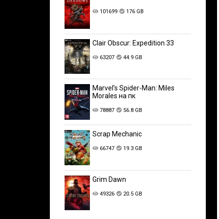
101699
176 GB
Clair Obscur: Expedition 33
63207
44.9 GB
Marvel’s Spider-Man: Miles
Morales на пк
78887
56.8 GB
Scrap Mechanic
66747
19.3 GB
Grim Dawn
49326
20.5 GB