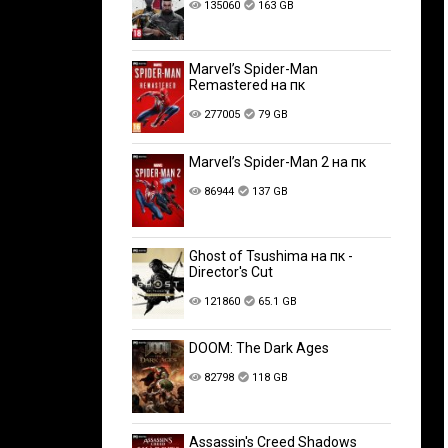
135060
163 GB
Marvel’s Spider-Man
Remastered на пк
277005
79 GB
Marvel’s Spider-Man 2 на пк
86944
137 GB
Ghost of Tsushima на пк -
Director's Cut
121860
65.1 GB
DOOM: The Dark Ages
82798
118 GB
Assassin's Creed Shadows