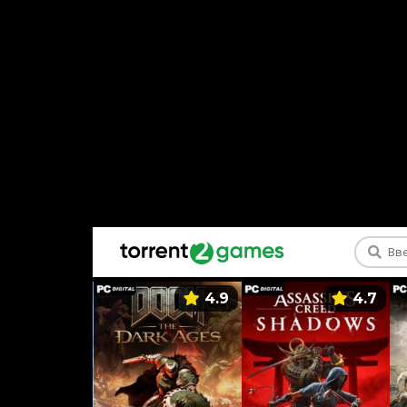
5.9
4.9
4.7