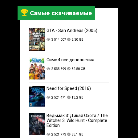
Самые скачиваемые
GTA - San Andreas (2005)
3 514 007
3.30 GB
Симс 4 все дополнения
2 533 599
32.50 GB
Need for Speed (2016)
2 524 471
13.2 GB
Ведьмак 3: Дикая Охота / The
Witcher 3: Wild Hunt - Complete
Edition
2 521 773
85.1 GB