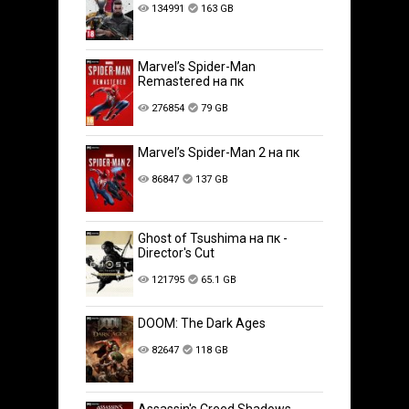
134991
163 GB
Marvel’s Spider-Man
Remastered на пк
276854
79 GB
Marvel’s Spider-Man 2 на пк
86847
137 GB
Ghost of Tsushima на пк -
Director's Cut
121795
65.1 GB
DOOM: The Dark Ages
82647
118 GB
Assassin's Creed Shadows