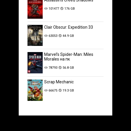
101477
176 GB
Clair Obscur: Expedition 33
63053
44.9 GB
Marvel’s Spider-Man: Miles
Morales на пк
78793
56.8 GB
Scrap Mechanic
66675
19.3 GB