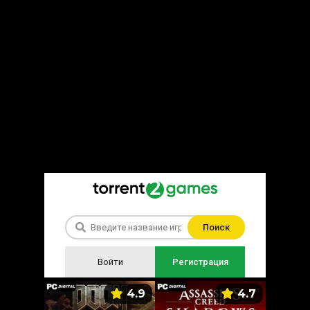
Поиск
Войти
Регистрация
5.9
4.9
4.7