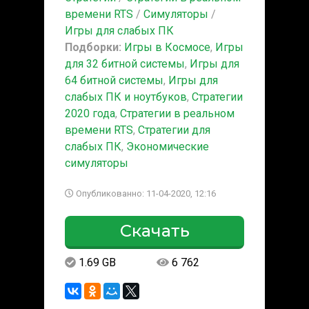
времени RTS
/
Симуляторы
/
Игры для слабых ПК
Подборки:
Игры в Космосе
,
Игры
для 32 битной системы
,
Игры для
64 битной системы
,
Игры для
слабых ПК и ноутбуков
,
Стратегии
2020 года
,
Стратегии в реальном
времени RTS
,
Стратегии для
слабых ПК
,
Экономические
симуляторы
Опубликованно: 11-04-2020, 12:16
Скачать
1.69 GB
6 762