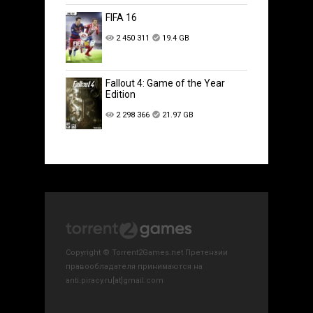
FIFA 16
2 450 311
19.4 GB
Fallout 4: Game of the Year
Edition
2 298 366
21.97 GB
Copyright © Torrent2Games.net Претензии
правообладателя принимаются на
anti.piracy.ru[at]gmail.com