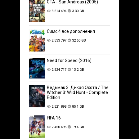
GTA - San Andreas (2005)
3 514 494
3.30 GB
Симс 4 все дополнения
2 533 797
32.50 GB
Need for Speed (2016)
2 524 717
13.2 GB
Ведьмак 3: Дикая Охота / The
Witcher 3: Wild Hunt - Complete
Edition
2 521 898
85.1 GB
FIFA 16
2 450 495
19.4 GB