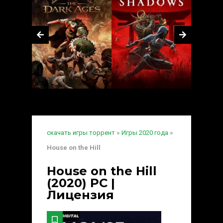
скачать игры торрент
»
Игры 2020 года
»
House on the Hill
House on the Hill
(2020) PC |
Лицензия