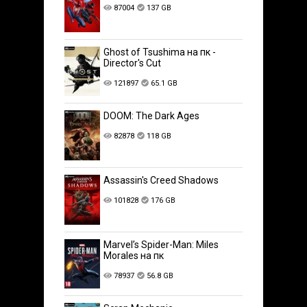
87004
137 GB
Ghost of Tsushima на пк -
Director's Cut
121897
65.1 GB
DOOM: The Dark Ages
82878
118 GB
Assassin's Creed Shadows
101828
176 GB
Marvel’s Spider-Man: Miles
Morales на пк
78937
56.8 GB