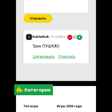
Отправить
KaHa6uk
0
20 ноября 2020 15:16
-
+
Трек ПУШКА!)
Цитировать
Ответить
Категория
Топ игры
Игры 2026 года