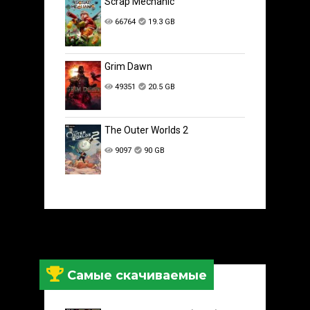
Scrap Mechanic
66764
19.3 GB
Grim Dawn
49351
20.5 GB
The Outer Worlds 2
9097
90 GB
Самые скачиваемые