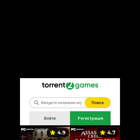
Поиск
Войти
Регистрация
5.9
4.9
4.7