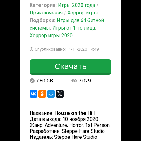
Категория:
Игры 2020 года
/
Приключения
/
Хоррор игры
Подборки:
Игры для 64 битной
системы
,
Игры от 1-го лица
,
Хоррор игры 2020
Опубликованно: 11-11-2020, 14:49
Скачать
7.80 GB
7 029
Название:
House on the Hill
Дата выхода: 10 ноября 2020
Жанр: Adventure, Horror, 1st Person
Разработчик: Steppe Hare Studio
Издатель: Steppe Hare Studio