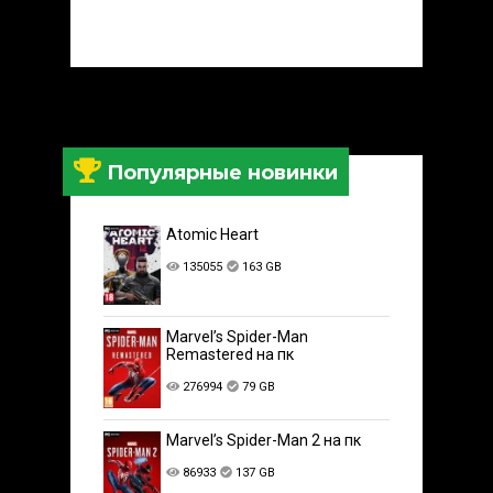
Популярные новинки
Atomic Heart
135055
163 GB
Marvel’s Spider-Man
Remastered на пк
276994
79 GB
Marvel’s Spider-Man 2 на пк
86933
137 GB