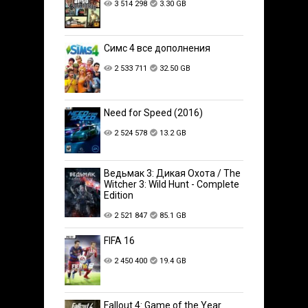
3 514 298
3.30 GB
Симс 4 все дополнения
2 533 711
32.50 GB
Need for Speed (2016)
2 524 578
13.2 GB
Ведьмак 3: Дикая Охота / The
Witcher 3: Wild Hunt - Complete
Edition
2 521 847
85.1 GB
FIFA 16
2 450 400
19.4 GB
Fallout 4: Game of the Year