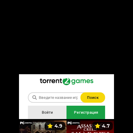
Поиск
Войти
Регистрация
5.9
4.9
4.7