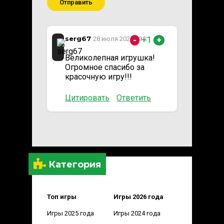
Отправить
serg67
+1
28 июля 2021 09:21
-
+
Великолепная игрушка!
Огромное спасибо за
красочную игру!!!
Цитировать
Ответить
Категория
Топ игры
Игры 2026 года
Игры 2025 года
Игры 2024 года