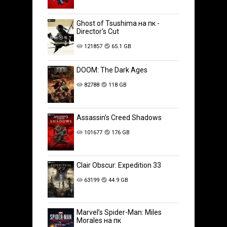
Ghost of Tsushima на пк -
Director's Cut
121857
65.1 GB
DOOM: The Dark Ages
82788
118 GB
Assassin's Creed Shadows
101677
176 GB
Clair Obscur: Expedition 33
63199
44.9 GB
Marvel’s Spider-Man: Miles
Morales на пк