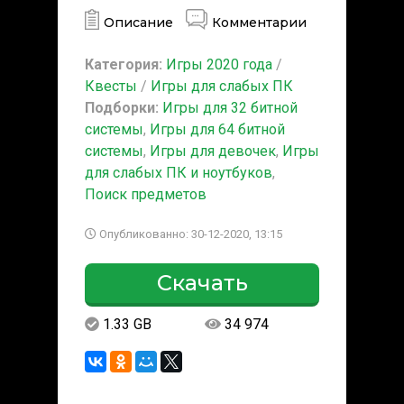
Описание
Комментарии
Категория:
Игры 2020 года
/
Квесты
/
Игры для слабых ПК
Подборки:
Игры для 32 битной
системы
,
Игры для 64 битной
системы
,
Игры для девочек
,
Игры
для слабых ПК и ноутбуков
,
Поиск предметов
Опубликованно: 30-12-2020, 13:15
Скачать
1.33 GB
34 974