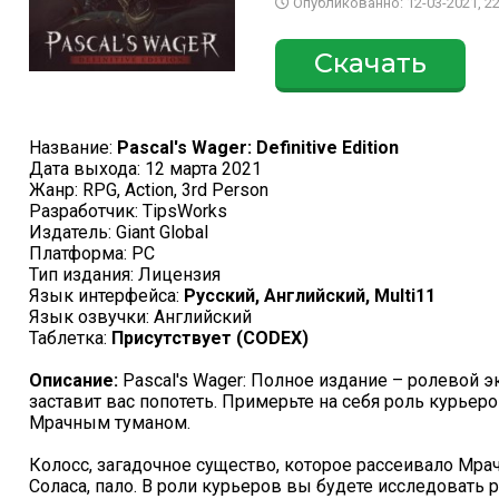
Опубликованно: 12-03-2021, 22
Скачать
Название:
Pascal's Wager: Definitive Edition
Дата выхода: 12 марта 2021
Жанр: RPG, Action, 3rd Person
Разработчик: TipsWorks
Издатель: Giant Global
Платформа: PC
Тип издания: Лицензия
Язык интерфейса:
Русский, Английский, Multi11
Язык озвучки: Английский
Таблетка:
Присутствует (CODEX)
Описание:
Pascal's Wager: Полное издание – ролевой 
заставит вас попотеть. Примерьте на себя роль курьеро
Мрачным туманом.
Колосс, загадочное существо, которое рассеивало Мр
Соласа, пало. В роли курьеров вы будете исследовать