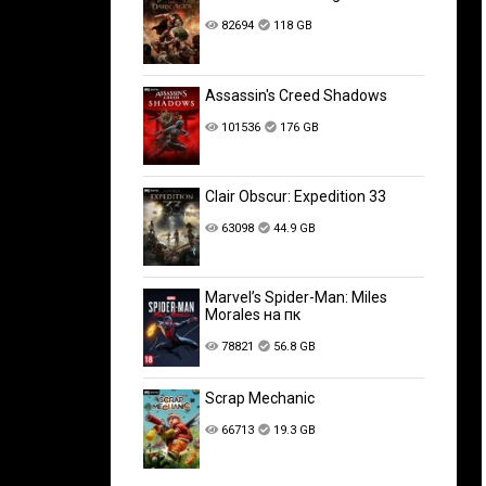
82694
118 GB
Assassin's Creed Shadows
101536
176 GB
Clair Obscur: Expedition 33
63098
44.9 GB
Marvel’s Spider-Man: Miles
Morales на пк
78821
56.8 GB
Scrap Mechanic
66713
19.3 GB