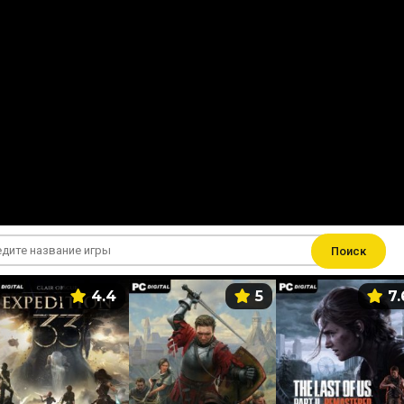
Поиск
4.4
5
7.