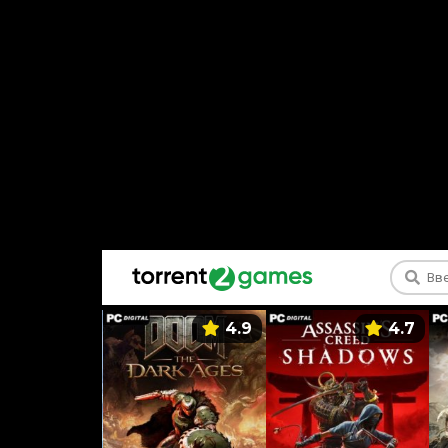
5.9
4.9
4.7