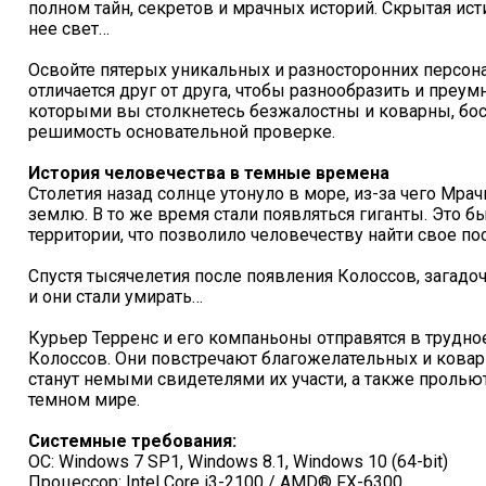
полном тайн, секретов и мрачных историй. Скрытая ист
нее свет…
Освойте пятерых уникальных и разносторонних персон
отличается друг от друга, чтобы разнообразить и преу
которыми вы столкнетесь безжалостны и коварны, бос
решимость основательной проверке.
История человечества в темные времена
Столетия назад солнце утонуло в море, из-за чего Мр
землю. В то же время стали появляться гиганты. Это 
территории, что позволило человечеству найти свое п
Спустя тысячелетия после появления Колоссов, загадоч
и они стали умирать…
Курьер Терренс и его компаньоны отправятся в трудн
Колоссов. Они повстречают благожелательных и ковар
станут немыми свидетелями их участи, а также прольют 
темном мире.
Системные требования:
ОС: Windows 7 SP1, Windows 8.1, Windows 10 (64-bit)
Процессор: Intel Core i3-2100 / AMD® FX-6300