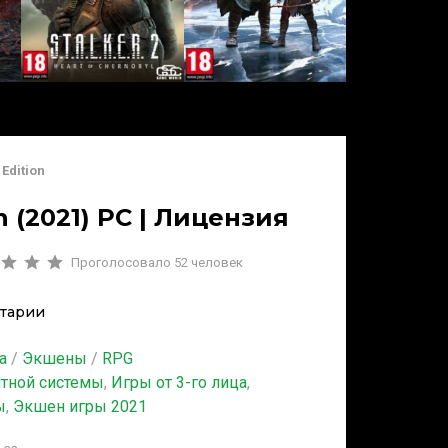
 Edition
on (2021) PC | Лицензия
Проголосовало
52
человек
тарии
а
/
Экшены
/
RPG
итной системы
,
Игры от 3-го лица
,
ы
,
Экшен игры 2021