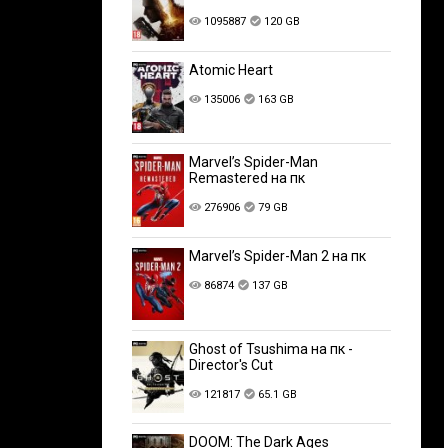
1095887
120 GB
Atomic Heart
135006
163 GB
Marvel’s Spider-Man
Remastered на пк
276906
79 GB
Marvel’s Spider-Man 2 на пк
86874
137 GB
Ghost of Tsushima на пк -
Director's Cut
121817
65.1 GB
DOOM: The Dark Ages