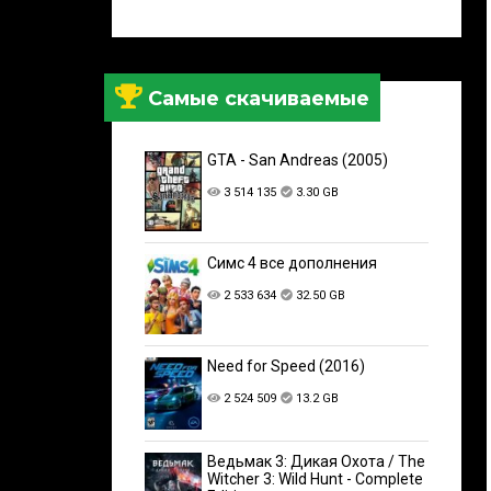
Самые скачиваемые
GTA - San Andreas (2005)
3 514 135
3.30 GB
Симс 4 все дополнения
2 533 634
32.50 GB
Need for Speed (2016)
2 524 509
13.2 GB
Ведьмак 3: Дикая Охота / The
Witcher 3: Wild Hunt - Complete