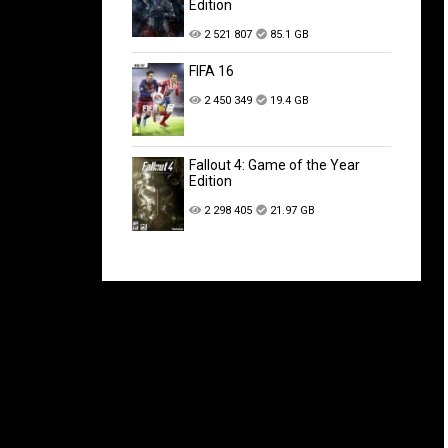
Edition
2 521 807
85.1 GB
FIFA 16
2 450 349
19.4 GB
Fallout 4: Game of the Year
Edition
2 298 405
21.97 GB