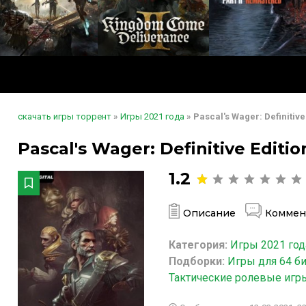
скачать игры торрент
»
Игры 2021 года
» Pascal's Wager: Definitive
Pascal's Wager: Definitive Editi
1.2
Описание
Коммен
Категория:
Игры 2021 год
Подборки:
Игры для 64 б
Тактические ролевые игр