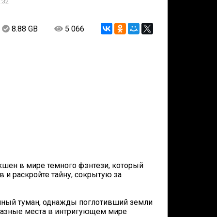
:32
8.88 GB
5 066
экшен в мире темного фэнтези, который
в и раскройте тайну, сокрытую за
ачный туман, однажды поглотивший земли
 разные места в интригующем мире