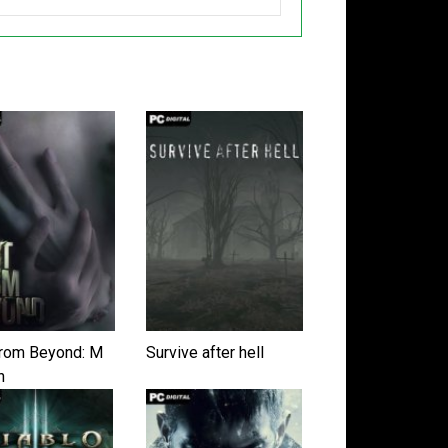
from Beyond: M
Survive after hell
n