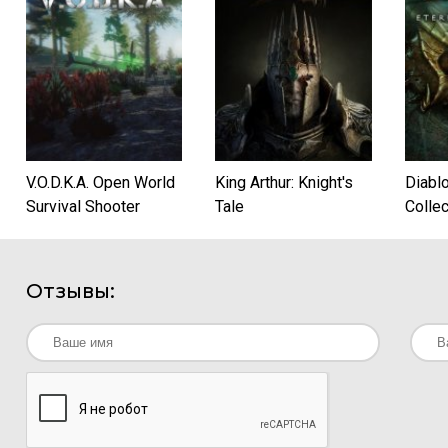
V.O.D.K.A. Open World
King Arthur: Knight's
Diablo
Survival Shooter
Tale
Collec
Отзывы: