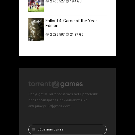
2 450 527
19.4 GB
Fallout 4: Game of the Year
Edition
2 298 587
21.97 GB
Copyright © Torrent2Games.net Претензии
правообладателя принимаются на
anti.piracy.ru[at]gmail.com
обратная связь