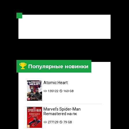
Популярные новинки
Atomic Heart
135122
163 GB
Marvel’s Spider-Man
Remastered на пк
277129
79 GB