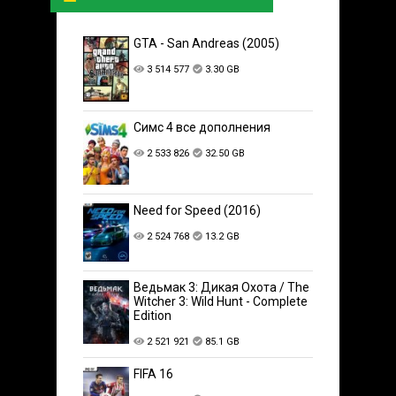
GTA - San Andreas (2005)
3 514 577
3.30 GB
Симс 4 все дополнения
2 533 826
32.50 GB
Need for Speed (2016)
2 524 768
13.2 GB
Ведьмак 3: Дикая Охота / The
Witcher 3: Wild Hunt - Complete
Edition
2 521 921
85.1 GB
FIFA 16