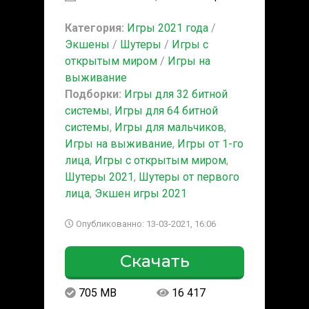
Категория:
Игры 2021 года
/
Экшены
/
Шутеры
/
Игры с
открытым миром
/
Игры на
выживание
Подборки:
Игры для 32 битной
системы
,
Игры для 64 битной
системы
,
Игры для мальчиков
,
Игры на выживание
,
Игры от 1-го
лица
,
Игры с открытым миром
,
Шутеры 2021
,
Шутеры от первого
лица
,
Экшен игры 2021
Опубликованно: 13-03-2021, 16:06
Скачать
705 MB
16 417