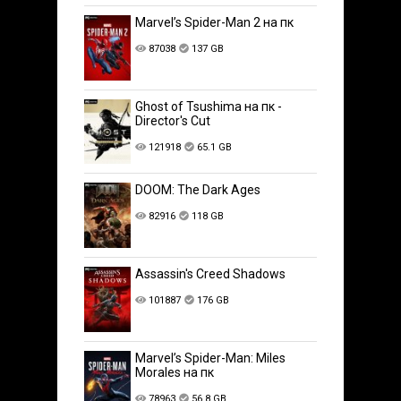
Marvel’s Spider-Man 2 на пк
87038
137 GB
Ghost of Tsushima на пк -
Director's Cut
121918
65.1 GB
DOOM: The Dark Ages
82916
118 GB
Assassin's Creed Shadows
101887
176 GB
Marvel’s Spider-Man: Miles
Morales на пк
78963
56.8 GB