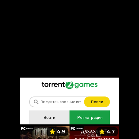
Поиск
Войти
Регистрация
5.9
4.9
4.7