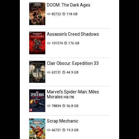
DOOM: The Dark Ages
82722
118 GB
Assassin's Creed Shadows
101574
176 GB
Clair Obscur: Expedition 33
63131
44.9 GB
Marvel’s Spider-Man: Miles
Morales на пк
78834
56.8 GB
Scrap Mechanic
66721
19.3 GB