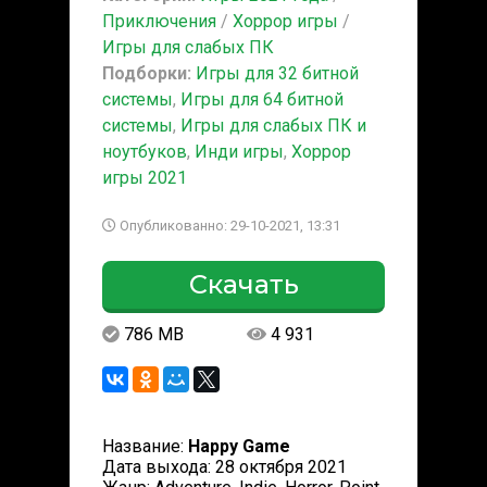
Приключения
/
Хоррор игры
/
Игры для слабых ПК
Подборки:
Игры для 32 битной
системы
,
Игры для 64 битной
системы
,
Игры для слабых ПК и
ноутбуков
,
Инди игры
,
Хоррор
игры 2021
Опубликованно: 29-10-2021, 13:31
Скачать
786 MB
4 931
Название:
Happy Game
Дата выхода: 28 октября 2021