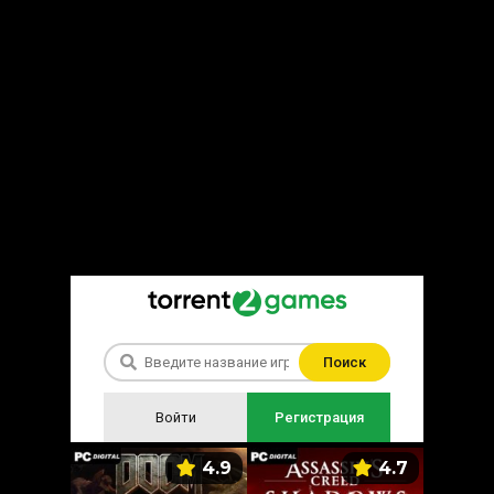
Поиск
Войти
Регистрация
5.9
4.9
4.7