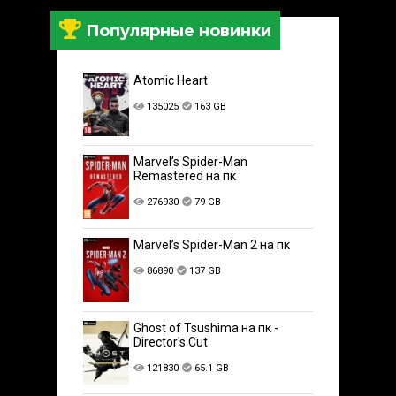
Популярные новинки
Atomic Heart
135025
163 GB
Marvel’s Spider-Man
Remastered на пк
276930
79 GB
Marvel’s Spider-Man 2 на пк
86890
137 GB
Ghost of Tsushima на пк -
Director's Cut
121830
65.1 GB