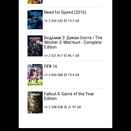
Need for Speed (2016)
2 524 533
13.2 GB
Ведьмак 3: Дикая Охота / The
Witcher 3: Wild Hunt - Complete
Edition
2 521 817
85.1 GB
FIFA 16
2 450 368
19.4 GB
Fallout 4: Game of the Year
Edition
2 298 428
21.97 GB