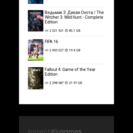
Ведьмак 3: Дикая Охота / The
Witcher 3: Wild Hunt - Complete
Edition
2 521 921
85.1 GB
FIFA 16
2 450 527
19.4 GB
Fallout 4: Game of the Year
Edition
2 298 587
21.97 GB