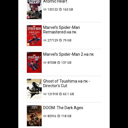
Atomic Heart
135122
163 GB
Marvel’s Spider-Man
Remastered на пк
277129
79 GB
Marvel’s Spider-Man 2 на пк
87038
137 GB
Ghost of Tsushima на пк -
Director's Cut
121918
65.1 GB
DOOM: The Dark Ages
82916
118 GB