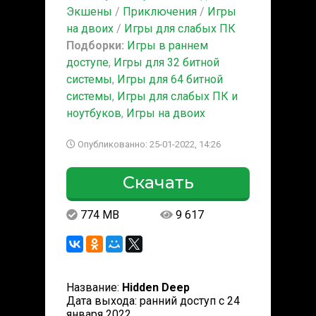
Экшены
/
Приключения
/
Игры
на двоих
/
Игры для слабых ПК
Подборки:
Игры в раннем
доступе
,
Игры для 32 битной
системы
,
Игры для 64 битной
системы
,
Игры для слабых ПК и
ноутбуков
,
Игры на двоих
Опубликованно: 25-01-2022, 14:26
Скачать
774 MB
9 617
Название:
Hidden Deep
Дата выхода: ранний доступ с 24
января 2022