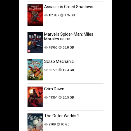
Assassin's Creed Shadows
101887
176 GB
Marvel’s Spider-Man: Miles
Morales на пк
78963
56.8 GB
Scrap Mechanic
66776
19.3 GB
Grim Dawn
49364
20.5 GB
The Outer Worlds 2
9109
90 GB