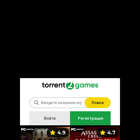
Поиск
Войти
Регистрация
5.9
4.9
4.7