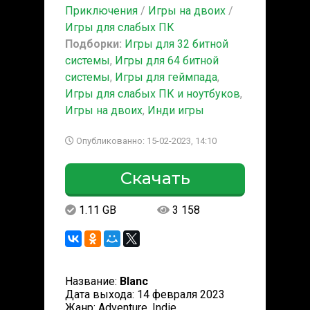
Приключения
/
Игры на двоих
/
Игры для слабых ПК
Подборки:
Игры для 32 битной
системы
,
Игры для 64 битной
системы
,
Игры для геймпада
,
Игры для слабых ПК и ноутбуков
,
Игры на двоих
,
Инди игры
Опубликованно: 15-02-2023, 14:10
Скачать
1.11 GB
3 158
Название:
Blanc
Дата выхода: 14 февраля 2023
Жанр: Adventure, Indie