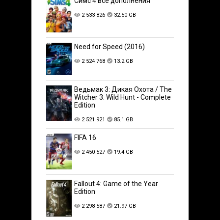
Симс 4 все дополнения
2 533 826
32.50 GB
Need for Speed (2016)
2 524 768
13.2 GB
Ведьмак 3: Дикая Охота / The
Witcher 3: Wild Hunt - Complete
Edition
2 521 921
85.1 GB
FIFA 16
2 450 527
19.4 GB
Fallout 4: Game of the Year
Edition
2 298 587
21.97 GB