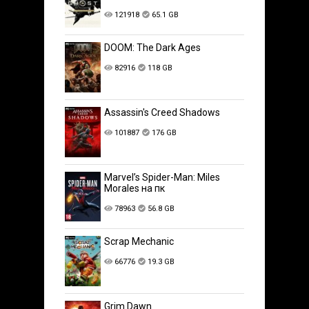
121918
65.1 GB
DOOM: The Dark Ages
82916
118 GB
Assassin's Creed Shadows
101887
176 GB
Marvel’s Spider-Man: Miles
Morales на пк
78963
56.8 GB
Scrap Mechanic
66776
19.3 GB
Grim Dawn