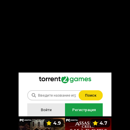
Поиск
Войти
Регистрация
5.9
4.9
4.7