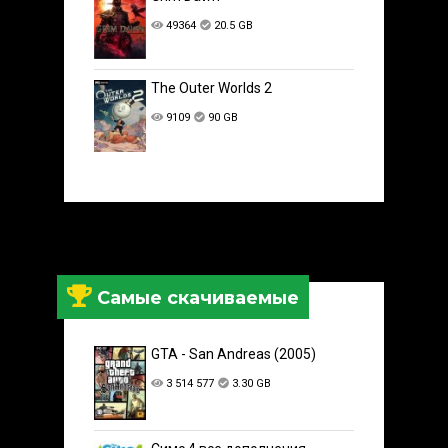
49364
20.5 GB
The Outer Worlds 2
9109
90 GB
Самые скачиваемые
GTA - San Andreas (2005)
3 514 577
3.30 GB