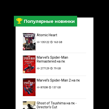
Популярные новинки
Atomic Heart
135122
163 GB
Marvel’s Spider-Man
Remastered на пк
277129
79 GB
Marvel’s Spider-Man 2 на пк
87038
137 GB
Ghost of Tsushima на пк -
Director's Cut