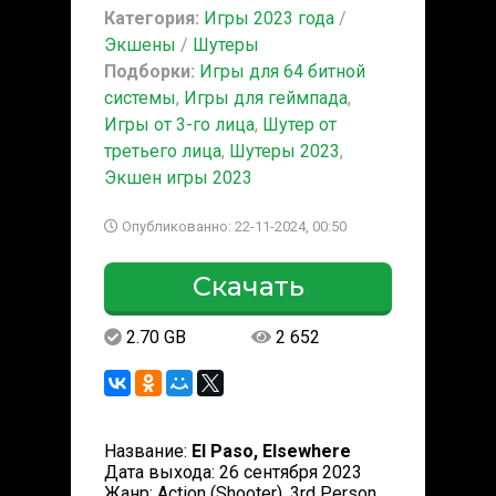
Категория:
Игры 2023 года
/
Экшены
/
Шутеры
Подборки:
Игры для 64 битной
системы
,
Игры для геймпада
,
Игры от 3-го лица
,
Шутер от
третьего лица
,
Шутеры 2023
,
Экшен игры 2023
Опубликованно: 22-11-2024, 00:50
Скачать
2.70 GB
2 652
Название:
El Paso, Elsewhere
Дата выхода: 26 сентября 2023
Жанр: Action (Shooter), 3rd Person