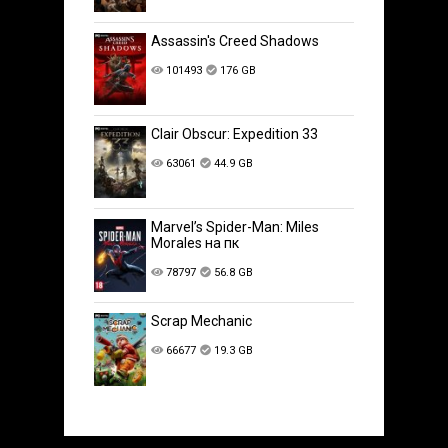
Assassin's Creed Shadows
101493
176 GB
Clair Obscur: Expedition 33
63061
44.9 GB
Marvel’s Spider-Man: Miles
Morales на пк
78797
56.8 GB
Scrap Mechanic
66677
19.3 GB