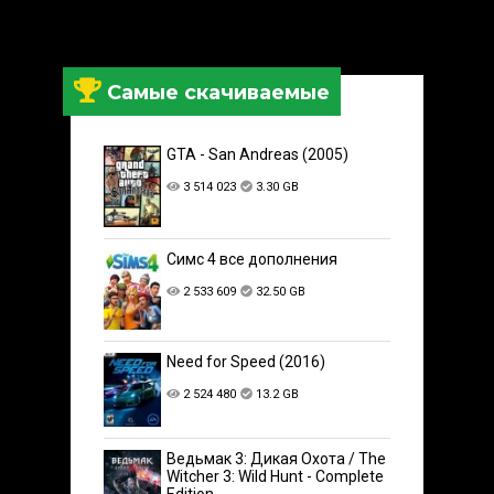
Самые скачиваемые
GTA - San Andreas (2005)
3 514 023
3.30 GB
Симс 4 все дополнения
2 533 609
32.50 GB
Need for Speed (2016)
2 524 480
13.2 GB
Ведьмак 3: Дикая Охота / The
Witcher 3: Wild Hunt - Complete