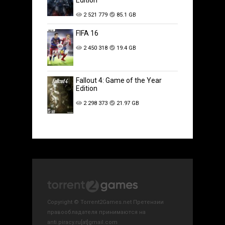
Edition
2 521 779
85.1 GB
FIFA 16
2 450 318
19.4 GB
Fallout 4: Game of the Year
Edition
2 298 373
21.97 GB
Copyright © Torrent2Games.net Претензии
правообладателя принимаются на
anti.piracy.ru[at]gmail.com