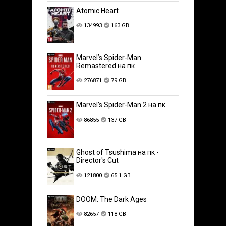
Atomic Heart
134993
163 GB
Marvel’s Spider-Man
Remastered на пк
276871
79 GB
Marvel’s Spider-Man 2 на пк
86855
137 GB
Ghost of Tsushima на пк -
Director's Cut
121800
65.1 GB
DOOM: The Dark Ages
82657
118 GB