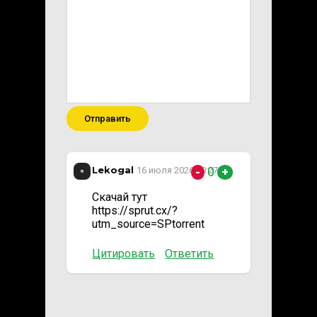
Отправить
Lekogal
0
16 июля 2026 20:27
-
+
Скачай тут
https://sprut.cx/?
utm_source=SPtorrent
Цитировать
Ответить