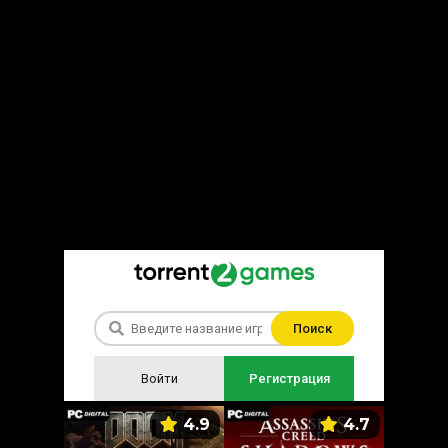
Поиск
Войти
Регистрация
5.9
4.9
4.7