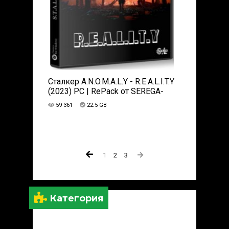
Сталкер A.N.O.M.A.L.Y - R.E.A.L.I.T.Y
(2023) PC | RePack от SEREGA-
LUS
59 361
22.5 GB
1
2
3
Категория