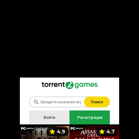
Поиск
Войти
Регистрация
5.9
4.9
4.7