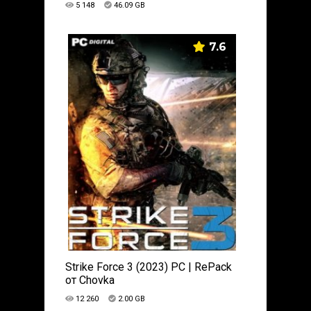
5 148
46.09 GB
7.6
Strike Force 3 (2023) PC | RePack
от Chovka
12 260
2.00 GB