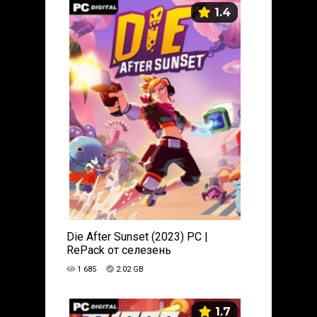
1.4
Die After Sunset (2023) PC |
RePack от селезень
1 685
2.02 GB
1.7