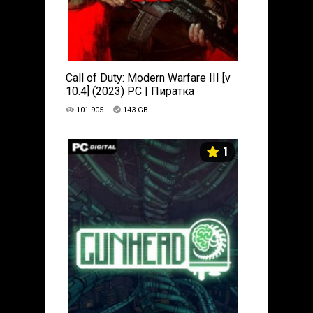
Call of Duty: Modern Warfare III [v
10.4] (2023) PC | Пиратка
101 905
143 GB
1