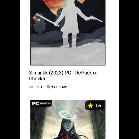
Simantik (2023) PC | RePack от
Chovka
1 591
930.99 MB
1.5