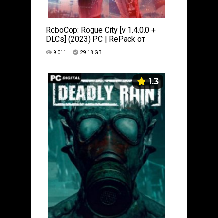
RoboCop: Rogue City [v 1.4.0.0 +
DLCs] (2023) PC | RePack от
Chovka
9 011
29.18 GB
1.3