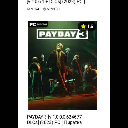
[v 1.0.6.1 + DLCs] (2023) PC |
RePack от Chovka
9 074
55.99 GB
1.5
PAYDAY 3 [v 1.0.0.0.624677 +
DLCs] (2023) PC | Пиратка