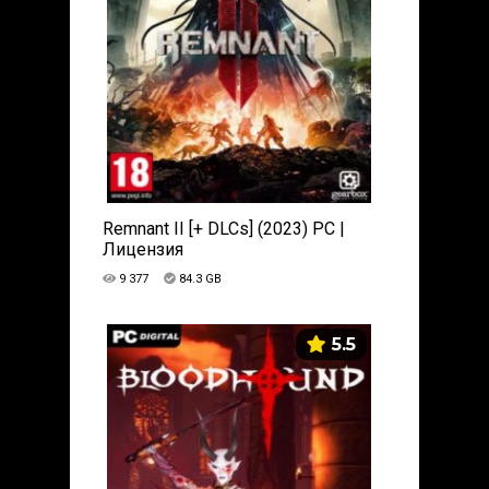
Remnant II [+ DLCs] (2023) PC |
Лицензия
9 377
84.3 GB
5.5