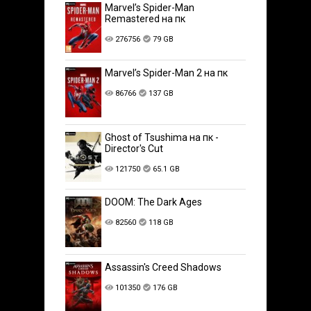
Marvel’s Spider-Man
Remastered на пк
276756
79 GB
Marvel’s Spider-Man 2 на пк
86766
137 GB
Ghost of Tsushima на пк -
Director's Cut
121750
65.1 GB
DOOM: The Dark Ages
82560
118 GB
Assassin's Creed Shadows
101350
176 GB