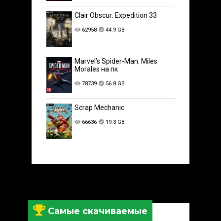
Clair Obscur: Expedition 33
62958
44.9 GB
Marvel’s Spider-Man: Miles
Morales на пк
78739
56.8 GB
Scrap Mechanic
66636
19.3 GB
Самые скачиваемые