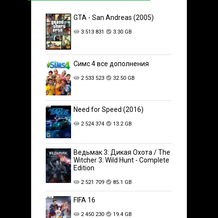
GTA - San Andreas (2005)
3 513 831
3.30 GB
Симс 4 все дополнения
2 533 523
32.50 GB
Need for Speed (2016)
2 524 374
13.2 GB
Ведьмак 3: Дикая Охота / The
Witcher 3: Wild Hunt - Complete
Edition
2 521 709
85.1 GB
FIFA 16
2 450 230
19.4 GB