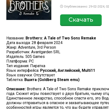
Опубликованно: 29-02-2024, 02
Скачать
Название:
Brothers: A Tale of Two Sons Remake
Дата выхода: 28 февраля 2024
Жанр: Adventure, 3rd Person
Разработчик: Avantgarden SRL
Издатель: 505 Games
Платформа: PC
Тип издания: Пиратка
Язык интерфейса:
Русский, Английский, Multi11
Язык озвучки: Отсутствует
Таблетка:
Вшита (Goldberg Steam emu)
Описание:
Brothers: A Tale of Two Sons Remake прикл
года. Сюжет игры повествует о двух братьях, чьему от
Единственное лекарство, способное спасти его, это Вод
должны отправиться в опасное и захватывающее путе
особенностей игры является то, что вы будете управл