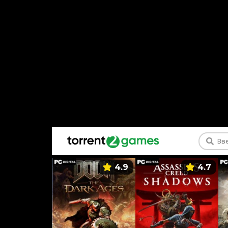
5.9
4.9
4.7