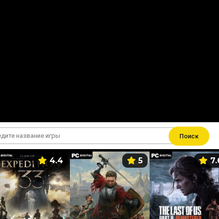
Поиск
4.4
5
7.