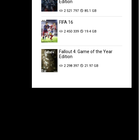
Edition
2 521 797
85.1 GB
FIFA 16
2 450 339
19.4 GB
Fallout 4: Game of the Year
Edition
2 298 397
21.97 GB