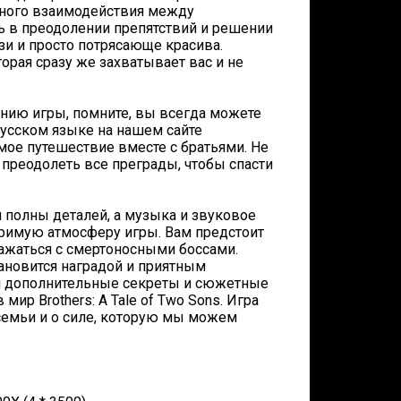
янного взаимодействия между
ь в преодолении препятствий и решении
зи и просто потрясающе красива.
рая сразу же захватывает вас и не
ению игры, помните, вы всегда можете
 русском языке на нашем сайте
мое путешествие вместе с братьями. Не
 преодолеть все преграды, чтобы спасти
 полны деталей, а музыка и звуковое
римую атмосферу игры. Вам предстоит
ражаться с смертоносными боссами.
ановится наградой и приятным
я дополнительные секреты и сюжетные
ир Brothers: A Tale of Two Sons. Игра
 семьи и о силе, которую мы можем