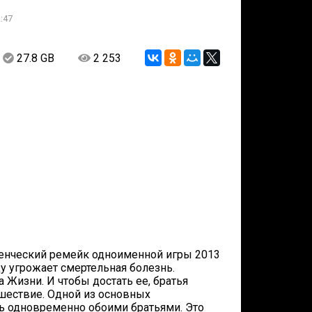
:47
27.8 GB
2 253
юченческий ремейк одноименной игры 2013
цу угрожает смертельная болезнь.
а Жизни. И чтобы достать ее, братья
шествие. Одной из основных
ять одновременно обоими братьями. Это