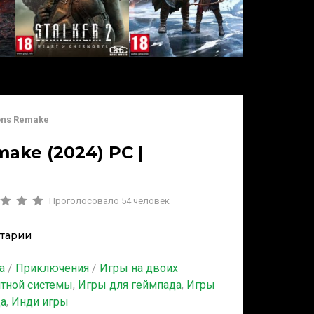
Sons Remake
make (2024) PC |
Проголосовало
54
человек
тарии
а
/
Приключения
/
Игры на двоих
итной системы
,
Игры для геймпада
,
Игры
ца
,
Инди игры