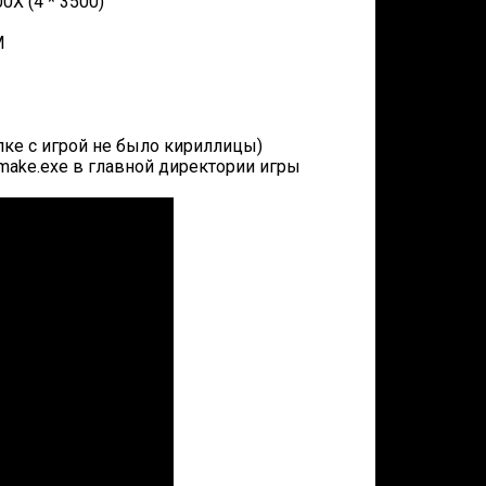
0X (4 * 3500)
M
апке с игрой не было кириллицы)
 Remake.exe в главной директории игры