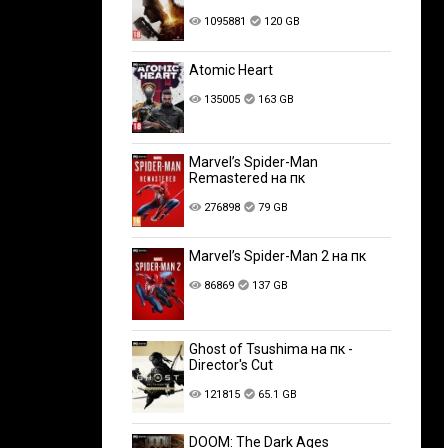
1095881
120 GB
Atomic Heart
135005
163 GB
Marvel’s Spider-Man
Remastered на пк
276898
79 GB
Marvel’s Spider-Man 2 на пк
86869
137 GB
Ghost of Tsushima на пк -
Director's Cut
121815
65.1 GB
DOOM: The Dark Ages