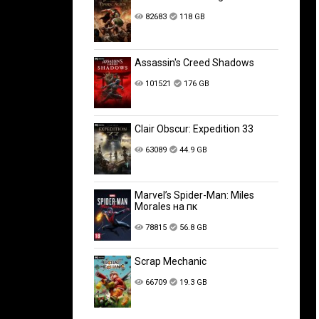
82683
118 GB
Assassin's Creed Shadows
101521
176 GB
Clair Obscur: Expedition 33
63089
44.9 GB
Marvel’s Spider-Man: Miles
Morales на пк
78815
56.8 GB
Scrap Mechanic
66709
19.3 GB