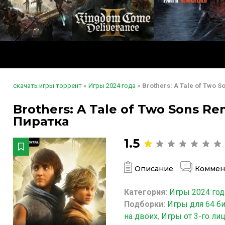
скачать игры торрент
»
Игры 2024 года
» Brothers: A Tale of Two 
Brothers: A Tale of Two Sons Re
Пиратка
1.5
Описание
Коммен
Категория:
Игры 2024 год
Подборки:
Игры для 64 б
на двоих
,
Игры от 3-го ли