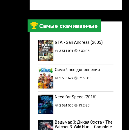
Самые скачиваемые
GTA - San Andreas (2005)
3 514 091
3.30 GB
Симс 4 все дополнения
2 533 627
32.50 GB
Need for Speed (2016)
2 524 500
13.2 GB
Ведьмак 3: Дикая Охота / The
Witcher 3: Wild Hunt - Complete