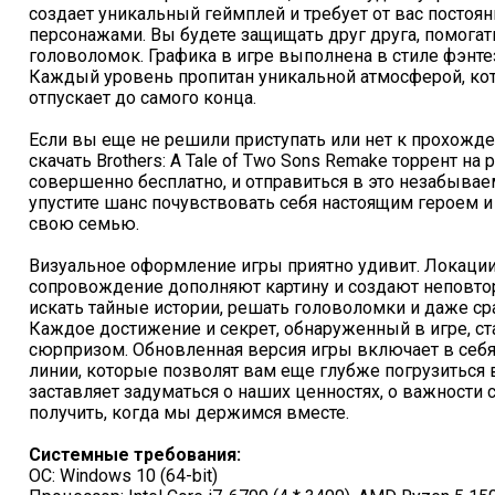
создает уникальный геймплей и требует от вас посто
персонажами. Вы будете защищать друг друга, помогат
головоломок. Графика в игре выполнена в стиле фэнте
Каждый уровень пропитан уникальной атмосферой, кото
отпускает до самого конца.
Если вы еще не решили приступать или нет к прохожд
скачать Brothers: A Tale of Two Sons Remake торрент на
совершенно бесплатно, и отправиться в это незабывае
упустите шанс почувствовать себя настоящим героем и
свою семью.
Визуальное оформление игры приятно удивит. Локации
сопровождение дополняют картину и создают неповто
искать тайные истории, решать головоломки и даже с
Каждое достижение и секрет, обнаруженный в игре, ст
сюрпризом. Обновленная версия игры включает в себ
линии, которые позволят вам еще глубже погрузиться в м
заставляет задуматься о наших ценностях, о важности
получить, когда мы держимся вместе.
Системные требования:
ОС: Windows 10 (64-bit)