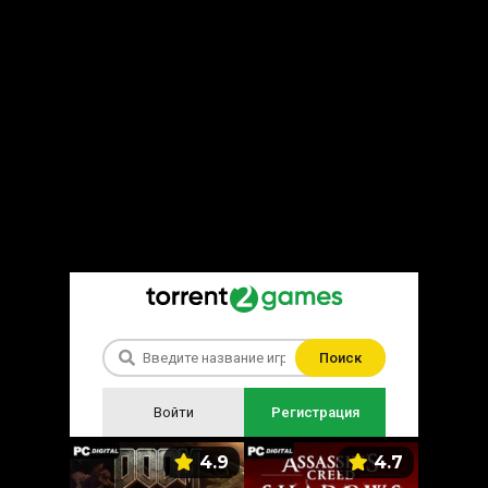
Поиск
Войти
Регистрация
5.9
4.9
4.7