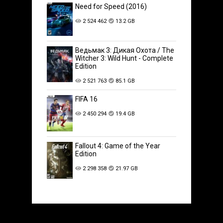
Need for Speed (2016)
2 524 462
13.2 GB
Ведьмак 3: Дикая Охота / The
Witcher 3: Wild Hunt - Complete
Edition
2 521 763
85.1 GB
FIFA 16
2 450 294
19.4 GB
Fallout 4: Game of the Year
Edition
2 298 358
21.97 GB