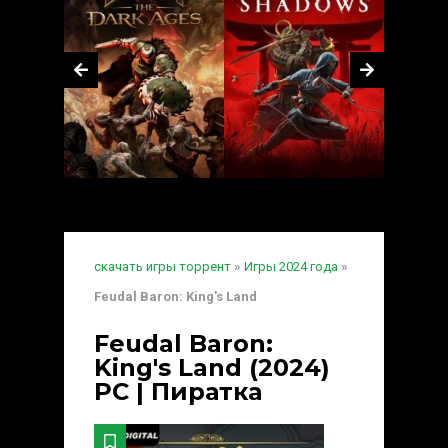
скачать игры торрент
»
Игры 2024 года
»
Feudal Baron: King's Land
Feudal Baron:
King's Land (2024)
PC | Пиратка