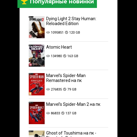
Популярные новинки
Dying Light 2 Stay Human:
Reloaded Edition
1095851
120 GB
Atomic Heart
134980
163 GB
Marvel’s Spider-Man
Remastered на пк
276835
79 GB
Marvel’s Spider-Man 2 на пк
86833
137 GB
Ghost of Tsushima на пк -