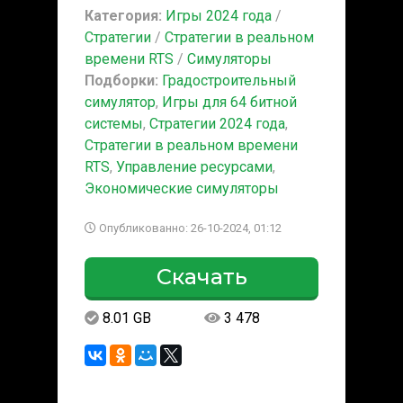
Категория:
Игры 2024 года
/
Стратегии
/
Стратегии в реальном
времени RTS
/
Симуляторы
Подборки:
Градостроительный
симулятор
,
Игры для 64 битной
системы
,
Стратегии 2024 года
,
Стратегии в реальном времени
RTS
,
Управление ресурсами
,
Экономические симуляторы
Опубликованно: 26-10-2024, 01:12
Скачать
8.01 GB
3 478