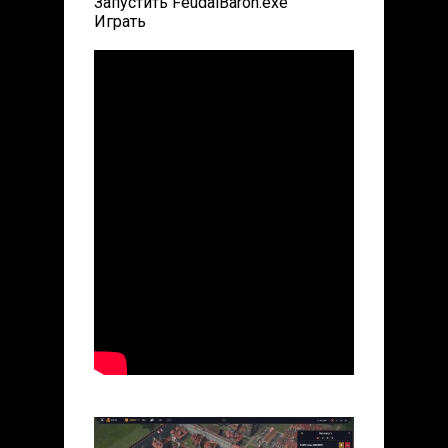
Запустить FeudalBaron.exe
Играть