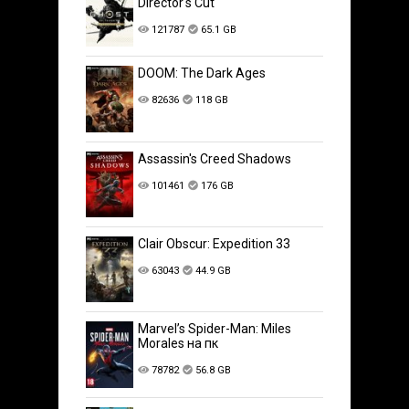
Director's Cut
121787
65.1 GB
DOOM: The Dark Ages
82636
118 GB
Assassin's Creed Shadows
101461
176 GB
Clair Obscur: Expedition 33
63043
44.9 GB
Marvel’s Spider-Man: Miles
Morales на пк
78782
56.8 GB