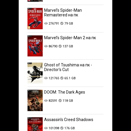
Marvel’s Spider-Man
Remastered на пк
276791
79 GB
Marvel’s Spider-Man 2 на пк
86790
137 GB
Ghost of Tsushima на пк -
Director's Cut
121765
65.1 GB
DOOM: The Dark Ages
82591
118 GB
Assassin's Creed Shadows
101398
176 GB