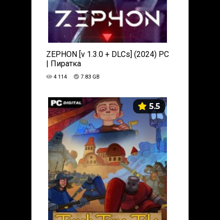
ZEPHON [v 1.3.0 + DLCs] (2024) PC
| Пиратка
4 114
7.83 GB
5.5