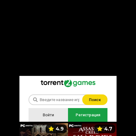
Поиск
Войти
Регистрация
5.9
4.9
4.7