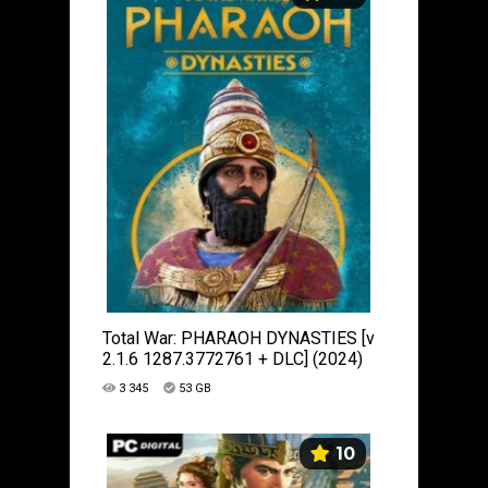
Total War: PHARAOH DYNASTIES [v
2.1.6 1287.3772761 + DLC] (2024)
PC | Лицензия
3 345
53 GB
10