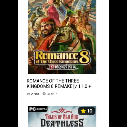
ROMANCE OF THE THREE
KINGDOMS 8 REMAKE [v 1.1.0 +
DLCs] (2024) PC | Лицензия
2 380
25.8 GB
10