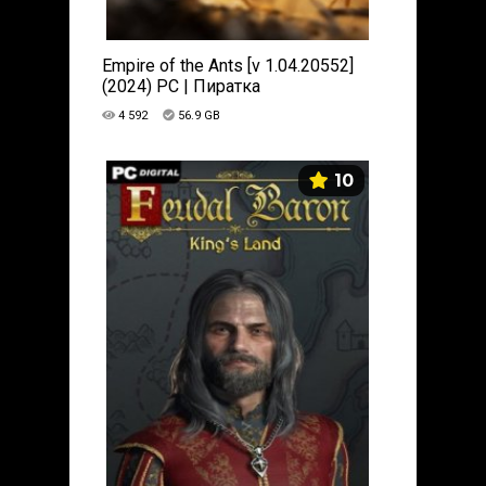
Empire of the Ants [v 1.04.20552]
(2024) PC | Пиратка
4 592
56.9 GB
10