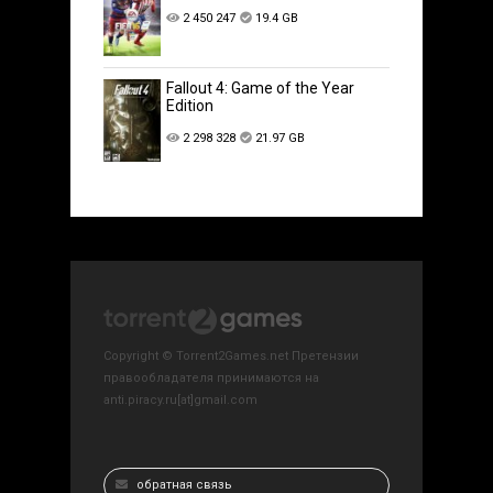
2 450 247
19.4 GB
Fallout 4: Game of the Year
Edition
2 298 328
21.97 GB
Copyright © Torrent2Games.net Претензии
правообладателя принимаются на
anti.piracy.ru[at]gmail.com
обратная связь