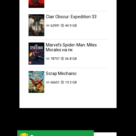
Clair Obscur: Expedition 33
62991
44.9 GB
Marvel’s Spider-Man: Miles
Morales на пк
78757
56.8 GB
Scrap Mechanic
66651
19.3 GB