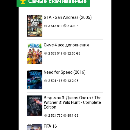
Самые скачиваемые
GTA - San Andreas (2005)
3 513 892
3.30 GB
Симс 4 все дополнения
2 533 549
32.50 GB
Need for Speed (2016)
2 524 416
13.2 GB
Ведьмак 3: Дикая Охота / The
Witcher 3: Wild Hunt - Complete
Edition
2 521 730
85.1 GB
FIFA 16