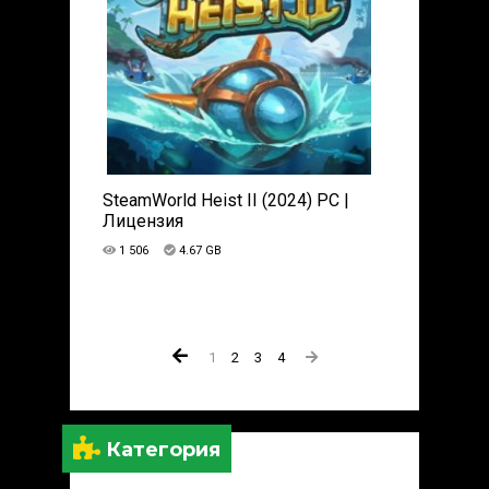
SteamWorld Heist II (2024) PC |
Лицензия
1 506
4.67 GB
1
2
3
4
Категория