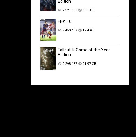
Edition
2 521 850
85.1 GB
FIFA 16
2 450 408
19.4 GB
Fallout 4: Game of the Year
Edition
2 298 487
21.97 GB