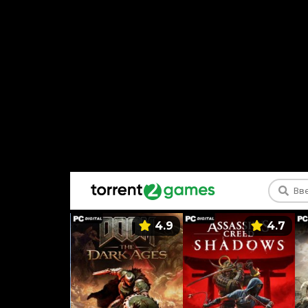
5.9
4.9
4.7