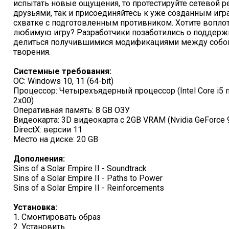
испытать новые ощущения, то протестируйте сетевой р
друзьями, так и присоединяйтесь к уже созданным игр
схватке с подготовленным противником. Хотите воплот
любимую игру? Разработчики позаботились о поддержк
делиться получившимися модификациями между собой,
творения.
Системные требования:
ОС: Windows 10, 11 (64-bit)
Процессор: Четырехъядерный процессор (Intel Core i5 
2x00)
Оперативная память: 8 GB ОЗУ
Видеокарта: 3D видеокарта с 2GB VRAM (Nvidia GeForce 
DirectX: версии 11
Место на диске: 20 GB
Дополнения:
Sins of a Solar Empire II - Soundtrack
Sins of a Solar Empire II - Paths to Power
Sins of a Solar Empire II - Reinforcements
Установка:
1. Смонтировать образ
2. Установить