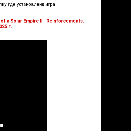
апку где установлена игра
 a Solar Empire II - Reinforcements.
025 г.