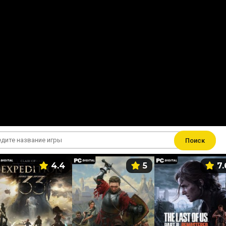
Поиск
4.4
5
7.