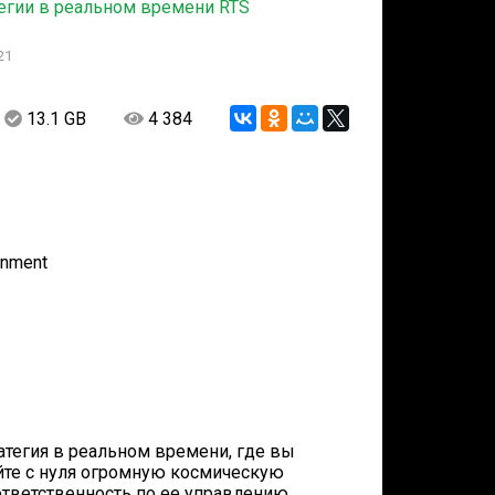
егии в реальном времени RTS
21
13.1 GB
4 384
inment
тратегия в реальном времени, где вы
йте с нуля огромную космическую
ответственность по ее управлению.