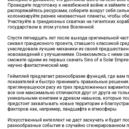
Проведите подготовку к неизбежной войне и займите с
распоряжайтесь ресурсами, соберите вокруг себя силь
колонизируйте разнее неизвестные планеты, чтобы об
Участвуйте в грандиозных схватках на гигантских кора
государством в этом уголке Вселенной.
Спустя пятнадцать лет после выхода оригинальной част
сиквел грандиозного проекта, ставшего классикой сред
унаследовала лучшие механики из своей предшественн
нововведений с улучшениями. Ознакомьтесь с ними сам
сможете одним из первых скачать Sins of a Solar Empir
научно-фантастический мир.
Геймплей предлагает разнообразие функций, где вам 
показателей и быстро принимать правильные решения
приглянувшуюся расу из трех предложенных вариантов
все они максимально отличаются друг от друга не толь
уникальными юнитами и древом навыков, которые по
предстоит захватывать новые территории и благоустра
факторов как, например, ландшафта и атмосферы.
Искусственный интеллект не даст заскучать и будет п
разнообразные события в случайно сгенерированном по