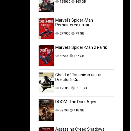
135060
163 GB
Marvel’s Spider-Man
Remastered на пк
277005
79 GB
Marvel’s Spider-Man 2 на пк
86944
137 GB
Ghost of Tsushima на пк -
Director's Cut
121860
65.1 GB
DOOM: The Dark Ages
82798
118 GB
Assassin's Creed Shadows