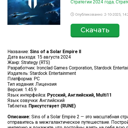
Стратегии 2024 года
,
Страт
Опубликованно: 2-10-2025, 14:
Скачать
Название:
Sins of a Solar Empire II
Дата выхода: 15 августа 2024
Жанр: Strategy (RTS)
Разработчик: Ironclad Games Corporation, Stardock Enterta
Издатель: Stardock Entertainment
Платформа: PC
Тип издания: Лицензия
Версия: 1.45.9
Язык интерфейса:
Русский, Английский, Multi11
Язык озвучки: Английский
Таблетка:
Присутствует (RUNE)
Описание:
Sins of a Solar Empire 2 — это масштабная с
отправитесь в межгалактическое путешествие. Постро
империю и докажите, что достойны взять на себя всю 