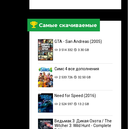
Самые скачиваемые
GTA - San Andreas (2005)
3 514 332
3.30 GB
Симс 4 все дополнения
2 533 726
32.50 GB
Need for Speed (2016)
2 524 597
13.2 GB
Ведьмак 3: Дикая Охота / The
Witcher 3: Wild Hunt - Complete