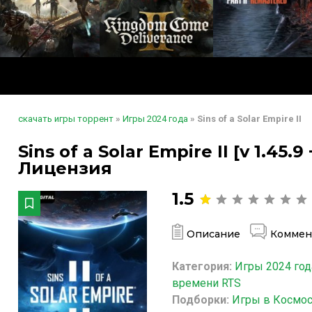
скачать игры торрент
»
Игры 2024 года
» Sins of a Solar Empire II
Sins of a Solar Empire II [v 1.45.9
Лицензия
1.5
Описание
Коммен
Категория:
Игры 2024 год
времени RTS
Подборки:
Игры в Космо