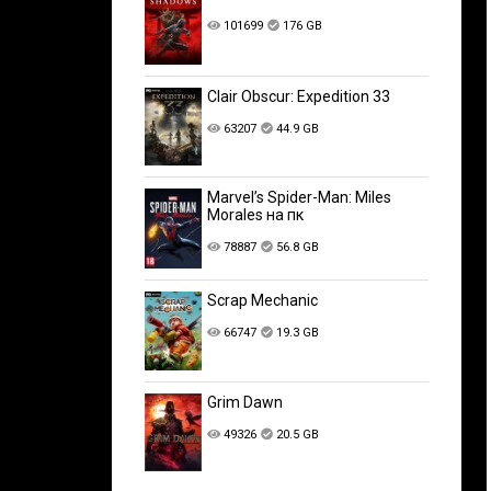
101699
176 GB
Clair Obscur: Expedition 33
63207
44.9 GB
Marvel’s Spider-Man: Miles
Morales на пк
78887
56.8 GB
Scrap Mechanic
66747
19.3 GB
Grim Dawn
49326
20.5 GB