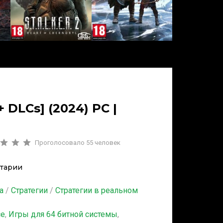
 + DLCs] (2024) PC |
Проголосовало
55
человек
тарии
а
/
Стратегии
/
Стратегии в реальном
се
,
Игры для 64 битной системы
,