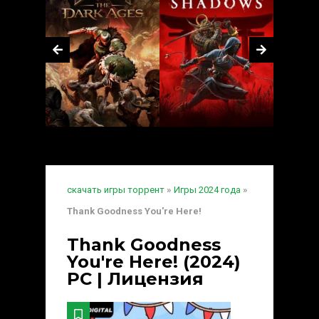
скачать игры торрент
»
Игры 2024 года
»
Thank Goodness You're Here!
Thank Goodness
You're Here! (2024)
PC | Лицензия