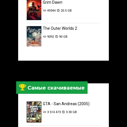
Grim Dawn
49344
20.5 GB
The Outer Worlds 2
9092
90 GB
Самые скачиваемые
GTA - San Andreas (2005)
3 514 473
3.30 GB