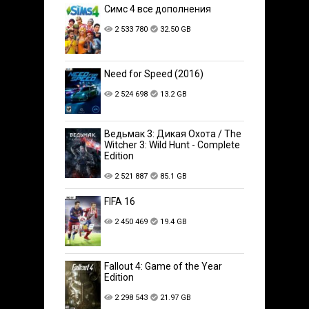
Симс 4 все дополнения
2 533 780
32.50 GB
Need for Speed (2016)
2 524 698
13.2 GB
Ведьмак 3: Дикая Охота / The
Witcher 3: Wild Hunt - Complete
Edition
2 521 887
85.1 GB
FIFA 16
2 450 469
19.4 GB
Fallout 4: Game of the Year
Edition
2 298 543
21.97 GB