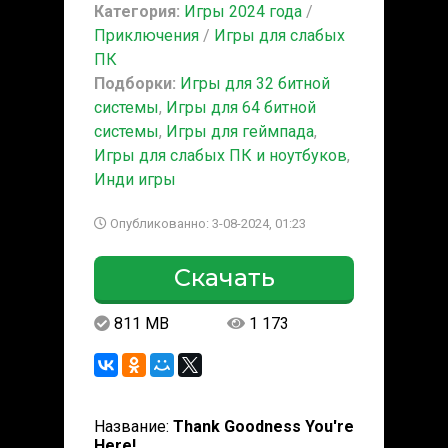
Категория:
Игры 2024 года
/
Приключения
/
Игры для слабых
ПК
Подборки:
Игры для 32 битной
системы
,
Игры для 64 битной
системы
,
Игры для геймпада
,
Игры для слабых ПК и ноутбуков
,
Инди игры
Опубликованно: 3-08-2024, 01:23
Скачать
811 MB
1 173
Название:
Thank Goodness You're
Here!