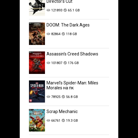
Director's Cut
121893
65.1 GB
DOOM: The Dark Ages
82864
118 GB
Assassin's Creed Shadows
101807
176 GB
Marvel’s Spider-Man: Miles
Morales на пк
78925
56.8 GB
Scrap Mechanic
66761
19.3 GB