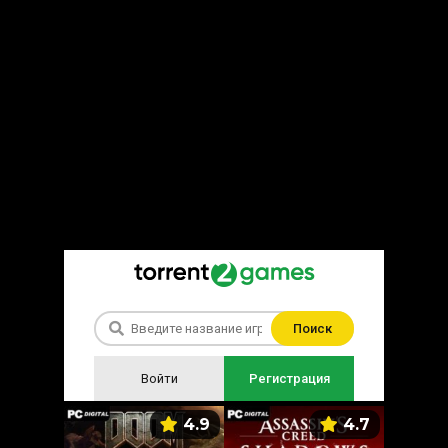
Поиск
Войти
Регистрация
5.9
4.9
4.7