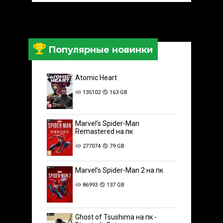
Популярные новинки
Atomic Heart
135102
163 GB
Marvel’s Spider-Man
Remastered на пк
277074
79 GB
Marvel’s Spider-Man 2 на пк
86993
137 GB
Ghost of Tsushima на пк -