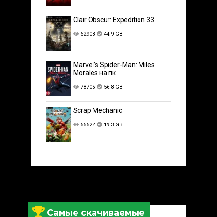
Clair Obscur: Expedition 33
62908
44.9 GB
Marvel’s Spider-Man: Miles
Morales на пк
78706
56.8 GB
Scrap Mechanic
66622
19.3 GB
Самые скачиваемые