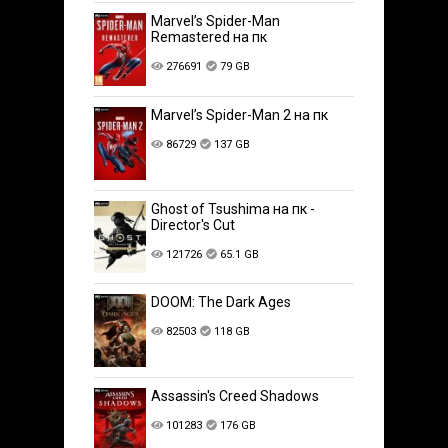
Marvel’s Spider-Man
Remastered на пк
276691
79 GB
Marvel’s Spider-Man 2 на пк
86729
137 GB
Ghost of Tsushima на пк -
Director's Cut
121726
65.1 GB
DOOM: The Dark Ages
82503
118 GB
Assassin's Creed Shadows
101283
176 GB