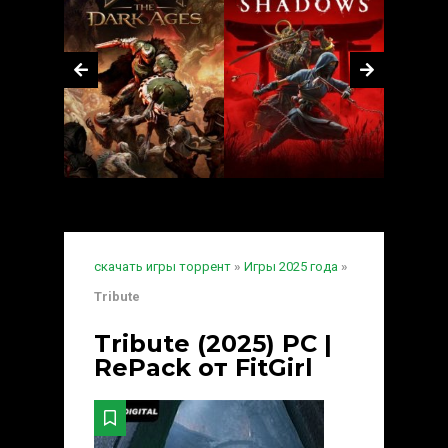
скачать игры торрент
»
Игры 2025 года
»
Tribute
Tribute (2025) PC |
RePack от FitGirl