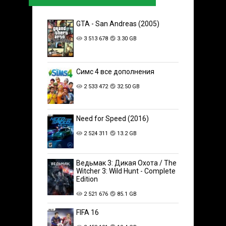
GTA - San Andreas (2005)
3 513 678
3.30 GB
Симс 4 все дополнения
2 533 472
32.50 GB
Need for Speed (2016)
2 524 311
13.2 GB
Ведьмак 3: Дикая Охота / The
Witcher 3: Wild Hunt - Complete
Edition
2 521 676
85.1 GB
FIFA 16