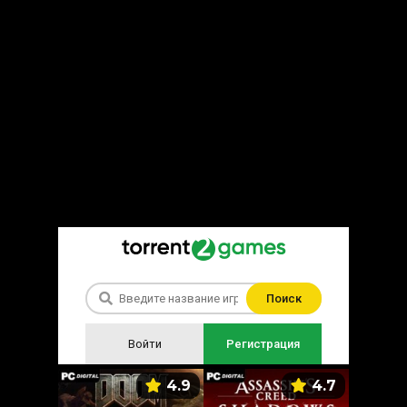
Поиск
Войти
Регистрация
5.9
4.9
4.7