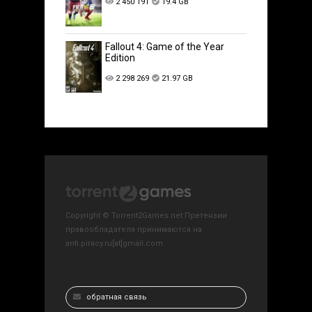
2 450 191
19.4 GB
Fallout 4: Game of the Year
Edition
2 298 269
21.97 GB
Copyright © Torrent2Games.net Претензии
правообладателя принимаются на
anti.piracy.ru[at]gmail.com
обратная связь