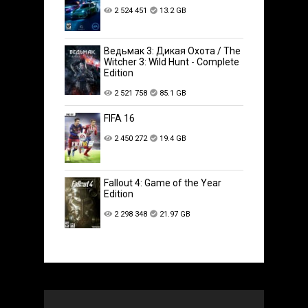
2 524 451
13.2 GB
Ведьмак 3: Дикая Охота / The
Witcher 3: Wild Hunt - Complete
Edition
2 521 758
85.1 GB
FIFA 16
2 450 272
19.4 GB
Fallout 4: Game of the Year
Edition
2 298 348
21.97 GB