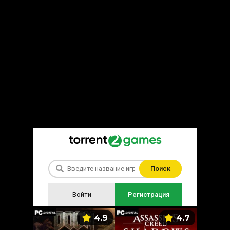
Поиск
Войти
Регистрация
5.9
4.9
4.7