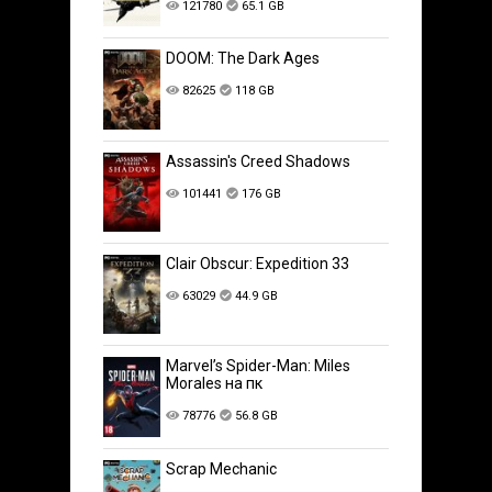
121780
65.1 GB
DOOM: The Dark Ages
82625
118 GB
Assassin's Creed Shadows
101441
176 GB
Clair Obscur: Expedition 33
63029
44.9 GB
Marvel’s Spider-Man: Miles
Morales на пк
78776
56.8 GB
Scrap Mechanic