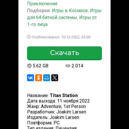
Приключения
Подборки:
Игры в Космосе
,
Игры
для 64 битной системы
,
Игры от
1-го лица
Опубликованно: 10-12-2022, 23:38
Скачать
5.62 GB
2 014
Название:
Titan Station
Дата выхода: 11 ноября 2022
Жанр: Adventure, 1st Person
Разработчик: Joakim Larsen
Издатель: Joakim Larsen
Платформа: PC
Тип издания: Лицензия