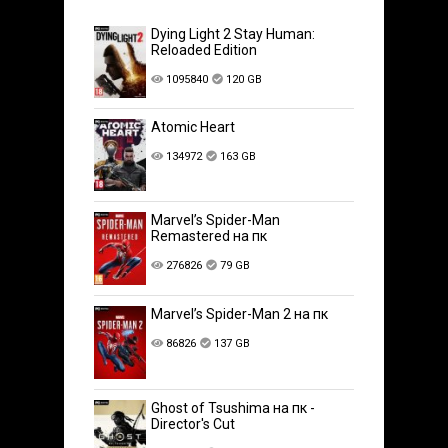
Dying Light 2 Stay Human:
Reloaded Edition
1095840
120 GB
Atomic Heart
134972
163 GB
Marvel’s Spider-Man
Remastered на пк
276826
79 GB
Marvel’s Spider-Man 2 на пк
86826
137 GB
Ghost of Tsushima на пк -
Director's Cut