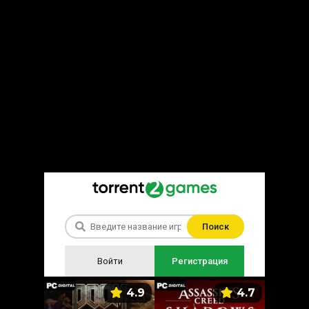
Поиск
Войти
Регистрация
5.9
4.9
4.7