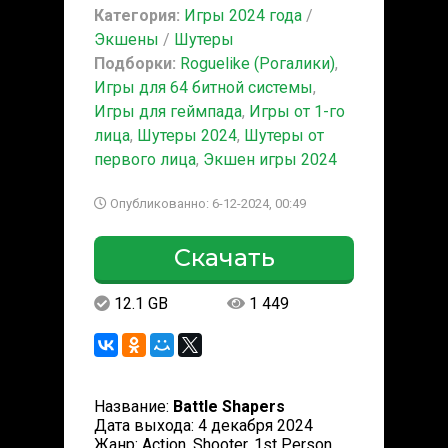
Категория:
Игры 2024 года
/
Экшены
/
Шутеры
Подборки:
Roguelike (Рогалики)
,
Игры для 64 битной системы
,
Игры для геймпада
,
Игры от 1-го
лица
,
Шутеры 2024
,
Шутеры от
первого лица
,
Экшен игры 2024
Опубликованно: 6-12-2024, 00:49
Скачать
12.1 GB
1 449
Название:
Battle Shapers
Дата выхода: 4 декабря 2024
Жанр: Action, Shooter, 1st Person