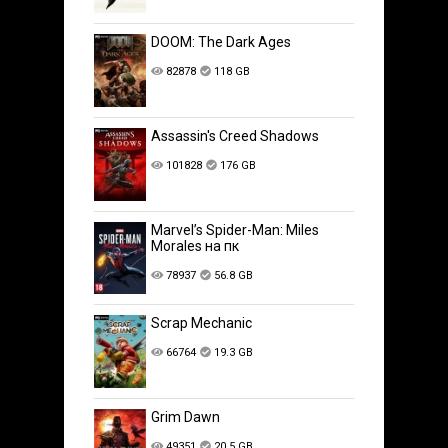
DOOM: The Dark Ages
82878
118 GB
Assassin's Creed Shadows
101828
176 GB
Marvel’s Spider-Man: Miles
Morales на пк
78937
56.8 GB
Scrap Mechanic
66764
19.3 GB
Grim Dawn
49351
20.5 GB