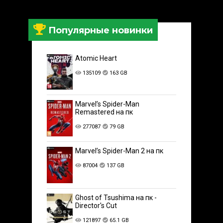
Популярные новинки
Atomic Heart
135109
163 GB
Marvel’s Spider-Man
Remastered на пк
277087
79 GB
Marvel’s Spider-Man 2 на пк
87004
137 GB
Ghost of Tsushima на пк -
Director's Cut
121897
65.1 GB