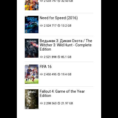
2 533 797
32.50 GB
Need for Speed (2016)
2 524 717
13.2 GB
Ведьмак 3: Дикая Охота / The
Witcher 3: Wild Hunt - Complete
Edition
2 521 898
85.1 GB
FIFA 16
2 450 495
19.4 GB
Fallout 4: Game of the Year
Edition
2 298 563
21.97 GB