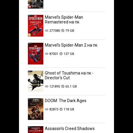
Marvel’s Spider-Man
Remastered на пк
277080
79 GB
Marvel’s Spider-Man 2 на пк
87001
137 GB
Ghost of Tsushima на пк -
Director's Cut
121895
65.1 GB
DOOM: The Dark Ages
82873
118 GB
Assassin's Creed Shadows