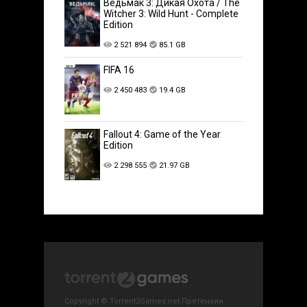
Ведьмак 3: Дикая Охота / The
Witcher 3: Wild Hunt - Complete
Edition
2 521 894
85.1 GB
FIFA 16
2 450 483
19.4 GB
Fallout 4: Game of the Year
Edition
2 298 555
21.97 GB
Copyright © Torrent2Games.net Претензии