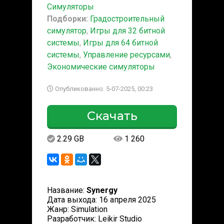
Симуляторы
Подборки:
Градостроительный
симулятор
,
Игры для 32 битной
системы
,
Игры для 64 битной
системы
,
Управление ресурсами
,
Экономические симуляторы
Опубликованно: 5-07-2025, 00:23
Скачать
2.29 GB
1 260
Название:
Synergy
Дата выхода: 16 апреля 2025
Жанр: Simulation
Разработчик: Leikir Studio