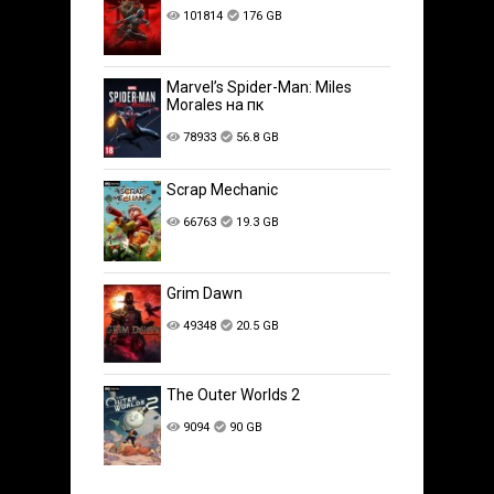
101814
176 GB
Marvel’s Spider-Man: Miles
Morales на пк
78933
56.8 GB
Scrap Mechanic
66763
19.3 GB
Grim Dawn
49348
20.5 GB
The Outer Worlds 2
9094
90 GB