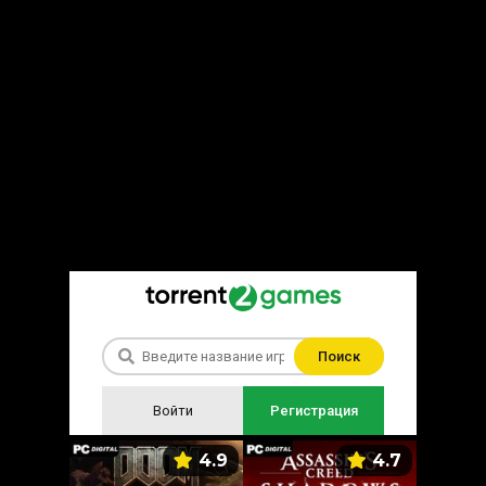
Поиск
Войти
Регистрация
5.9
4.9
4.7