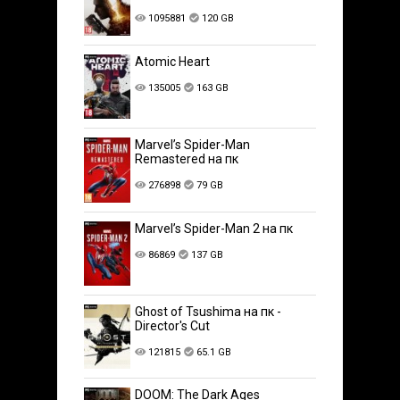
1095881
120 GB
Atomic Heart
135005
163 GB
Marvel’s Spider-Man
Remastered на пк
276898
79 GB
Marvel’s Spider-Man 2 на пк
86869
137 GB
Ghost of Tsushima на пк -
Director's Cut
121815
65.1 GB
DOOM: The Dark Ages