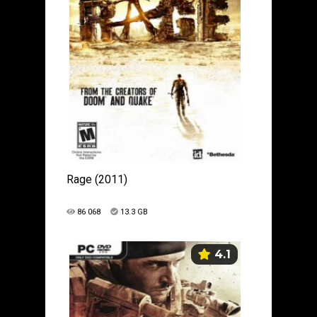
Rage (2011)
86 068
13.3 GB
4.1