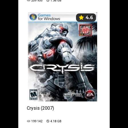
209 935
1.36 GB
4.6
Crysis (2007)
199 142
4.18 GB