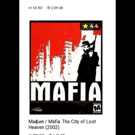
53 351
2.09 GB
4.4
Мафия / Mafia: The City of Lost
Heaven (2002)