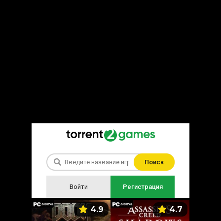
Поиск
Войти
Регистрация
5.9
4.9
4.7