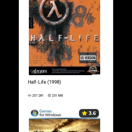
Half-Life (1998)
257 281
231 MB
3.6