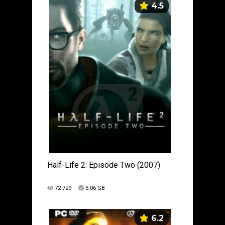
4.5
Half-Life 2: Episode Two (2007)
72 729
5.06 GB
6.2