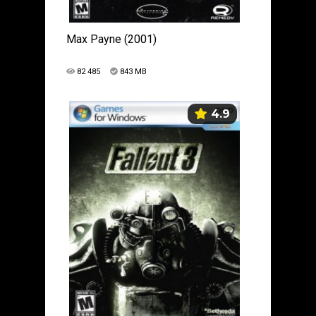
Max Payne (2001)
82 485
843 MB
4.9