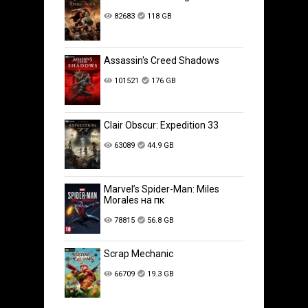
82683
118 GB
Assassin's Creed Shadows
101521
176 GB
Clair Obscur: Expedition 33
63089
44.9 GB
Marvel’s Spider-Man: Miles
Morales на пк
78815
56.8 GB
Scrap Mechanic
66709
19.3 GB