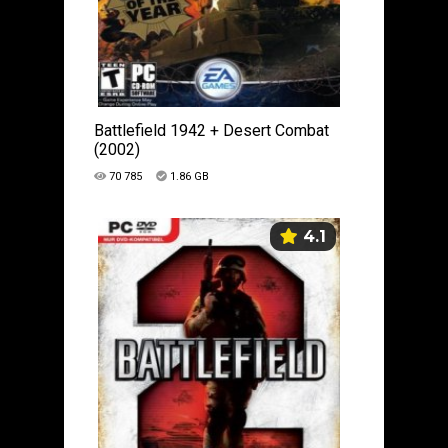
Battlefield 1942 + Desert Combat
(2002)
70 785
1.86 GB
4.1