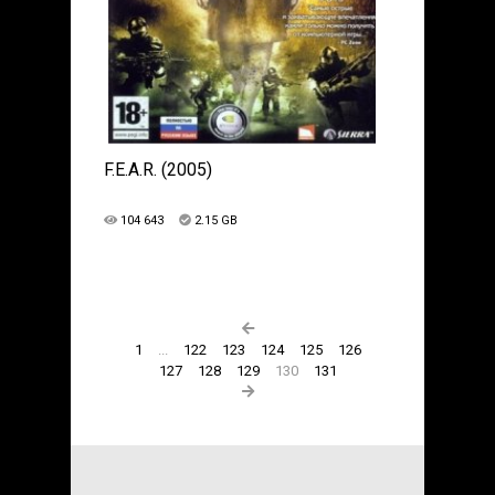
F.E.A.R. (2005)
104 643
2.15 GB
1
...
122
123
124
125
126
127
128
129
130
131