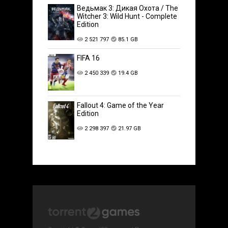
Ведьмак 3: Дикая Охота / The
Witcher 3: Wild Hunt - Complete
Edition
2 521 797
85.1 GB
FIFA 16
2 450 339
19.4 GB
Fallout 4: Game of the Year
Edition
2 298 397
21.97 GB