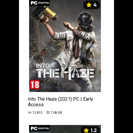
4
Into The Haze (2021) PC | Early
Access
12 812
7.08 GB
1.2