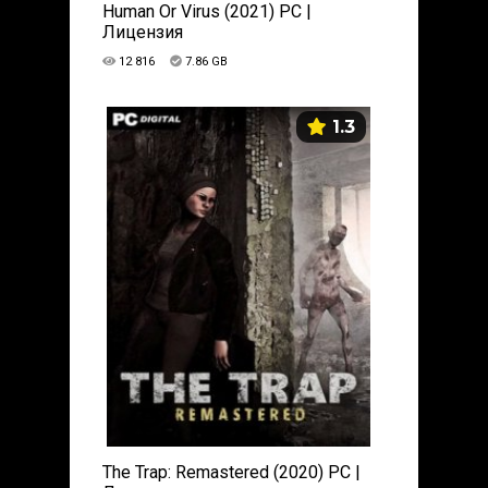
Human Or Virus (2021) PC |
Лицензия
12 816
7.86 GB
1.3
The Trap: Remastered (2020) PC |