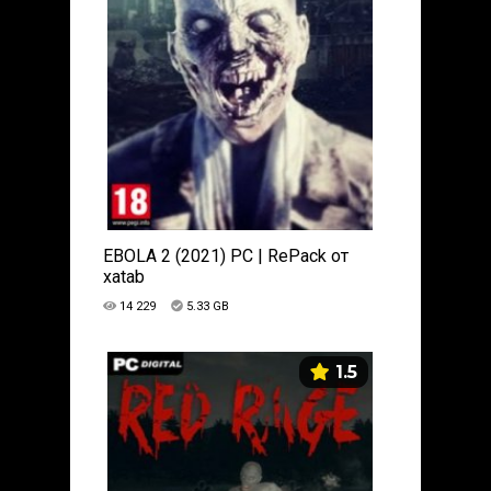
EBOLA 2 (2021) PC | RePack от
xatab
14 229
5.33 GB
1.5