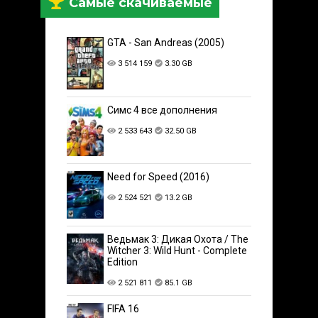
Самые скачиваемые
GTA - San Andreas (2005)
3 514 159
3.30 GB
Симс 4 все дополнения
2 533 643
32.50 GB
Need for Speed (2016)
2 524 521
13.2 GB
Ведьмак 3: Дикая Охота / The
Witcher 3: Wild Hunt - Complete
Edition
2 521 811
85.1 GB
FIFA 16