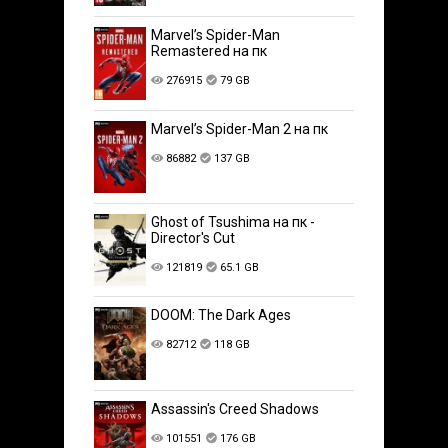
Marvel’s Spider-Man
Remastered на пк
276915
79 GB
Marvel’s Spider-Man 2 на пк
86882
137 GB
Ghost of Tsushima на пк -
Director's Cut
121819
65.1 GB
DOOM: The Dark Ages
82712
118 GB
Assassin's Creed Shadows
101551
176 GB