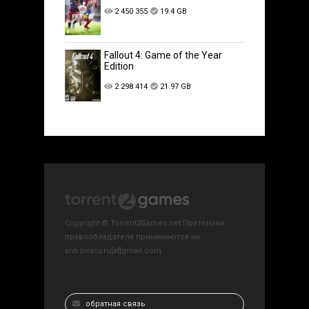
2 450 355
19.4 GB
Fallout 4: Game of the Year
Edition
2 298 414
21.97 GB
Copyright © Torrent2Games.net Претензии
правообладателя принимаются на
anti.piracy.ru[at]gmail.com
обратная связь