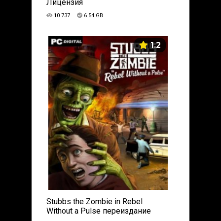
Лицензия
10 737
6.54 GB
1.2
Stubbs the Zombie in Rebel
Without a Pulse переиздание
(2021) PC | Лицензия