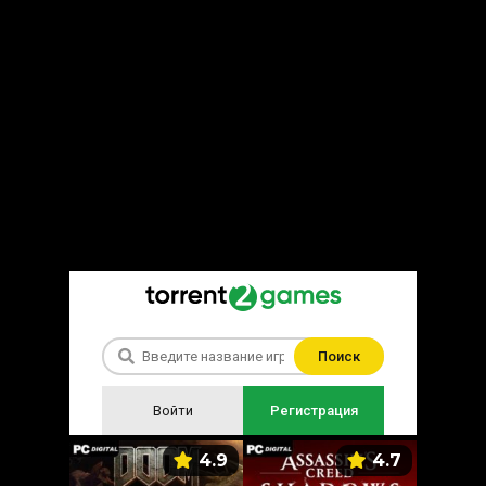
Поиск
Войти
Регистрация
5.9
4.9
4.7