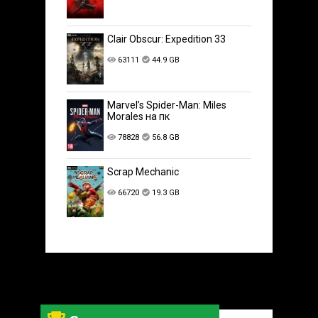
Clair Obscur: Expedition 33
63111
44.9 GB
Marvel’s Spider-Man: Miles
Morales на пк
78828
56.8 GB
Scrap Mechanic
66720
19.3 GB