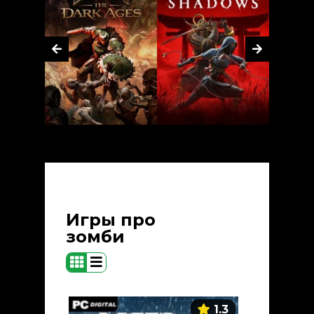
Игры про
зомби
1.3