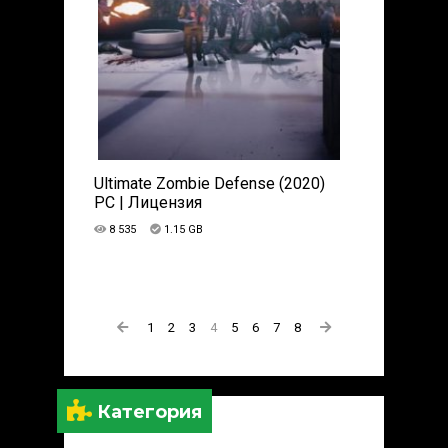
Ultimate Zombie Defense (2020)
PC | Лицензия
8 535
1.15 GB
1
2
3
4
5
6
7
8
Категория