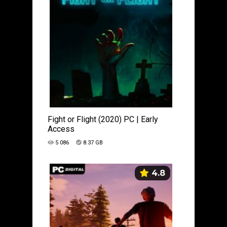
Fight or Flight (2020) PC | Early
Access
5 086
8.37 GB
4.8