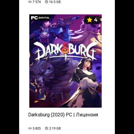
7 574
16.5 GB
4
Darksburg (2020) PC | Лицензия
5 825
2.19 GB