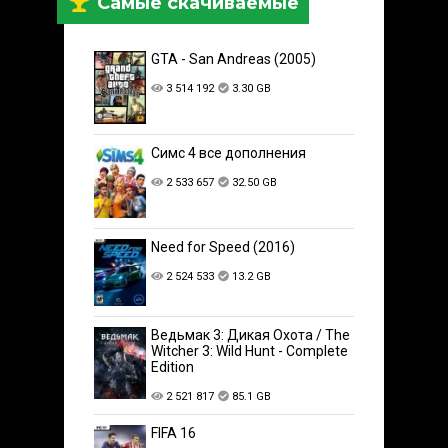
Самые скачиваемые
GTA - San Andreas (2005)
3 514 192
3.30 GB
Симс 4 все дополнения
2 533 657
32.50 GB
Need for Speed (2016)
2 524 533
13.2 GB
Ведьмак 3: Дикая Охота / The
Witcher 3: Wild Hunt - Complete
Edition
2 521 817
85.1 GB
FIFA 16