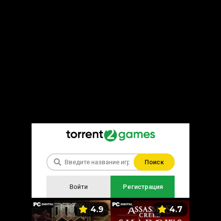
Поиск
Войти
Регистрация
5.9
4.9
4.7