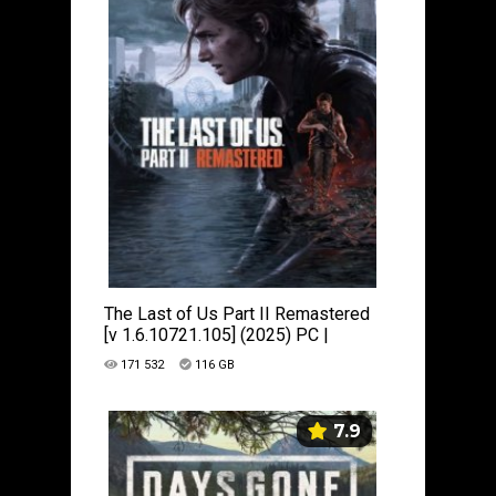
The Last of Us Part II Remastered
[v 1.6.10721.105] (2025) PC |
Пиратка
171 532
116 GB
7.9