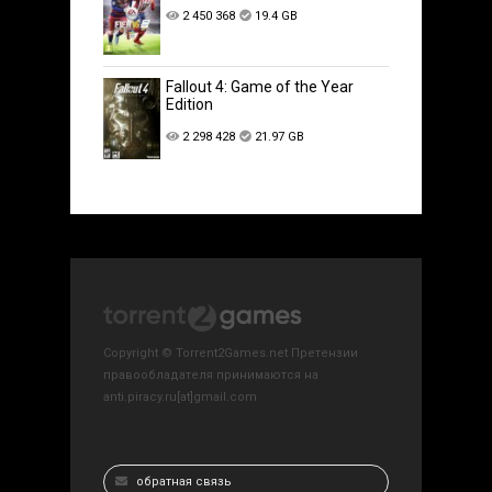
2 450 368
19.4 GB
Fallout 4: Game of the Year
Edition
2 298 428
21.97 GB
Copyright © Torrent2Games.net Претензии
правообладателя принимаются на
anti.piracy.ru[at]gmail.com
обратная связь