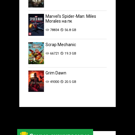
Marvel’s Spider-Man: Miles
Morales на пк
78834
56.8 GB
Scrap Mechanic
66721
19.3 GB
Grim Dawn
49300
20.5 GB