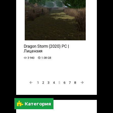
Dragon Storm (2020) PC |
Лицензия
3 940
1.08 GB
1
2
3
4
5
6
7
8
Категория