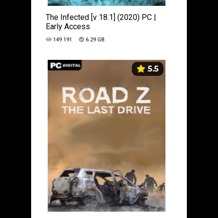
The Infected [v 18.1] (2020) PC |
Early Access
149 191
6.29 GB
5.5