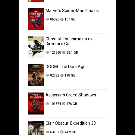
Marvel’s Spider-Man 2 на пк
86890
137 GB
Ghost of Tsushima на пк -
Director's Cut
121830
65.1 GB
DOOM: The Dark Ages
82722
118 GB
Assassin's Creed Shadows
101574
176 GB
Clair Obscur: Expedition 33
63131
44.9 GB