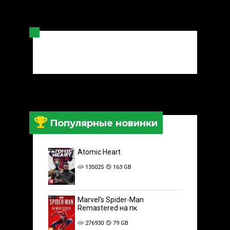
Популярные новинки
Atomic Heart
135025
163 GB
Marvel’s Spider-Man
Remastered на пк
276930
79 GB