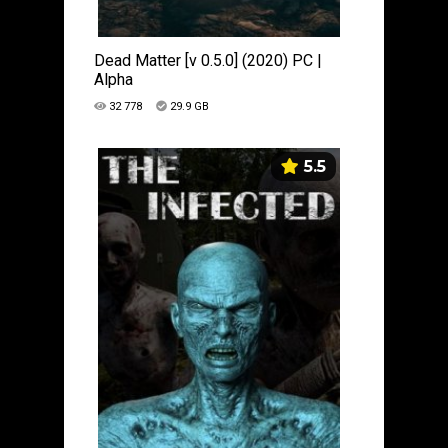
Dead Matter [v 0.5.0] (2020) PC |
Alpha
32 778
29.9 GB
5.5