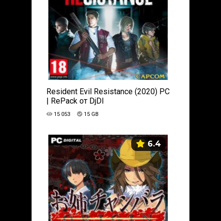
Resident Evil Resistance (2020) PC
| RePack от DjDI
15 053
15 GB
6.4