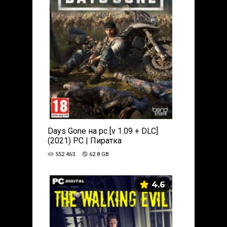
Days Gone на pc [v 1.09 + DLC]
(2021) PC | Пиратка
552 463
62.8 GB
4.6