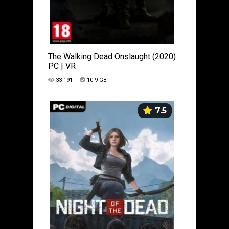
The Walking Dead Onslaught (2020)
PC | VR
33 191
10.9 GB
7.5