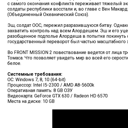
с самого окончания конфликта переживает тяжелый эк
солдаты республики восстали и, во главе с Вен Макар
(Объединенный Океанический Союз).
Эш, солдат ООС, пережил разразившуюся битву. Одна
захватить контроль над всем Алордешем. Эш и его уц
разобщенное подполье Алордеша в попытке покинуть ст
государственный переворот был частью масштабного з
Во FRONT MISSION 2 повествование ведется от лица тр
Томаса. Что позволяет увидеть мир во всей его серости
белое.
Системные требования:
ОС: Windows 7, 8, 10 (64-bit)
Процессор: Intel I5-2300 / AMD A8-5600k
Оперативная память: 8 GB ОЗУ
Видеокарта: GeForce GTX 630 / Radeon HD 6570
Места на диске: 10 GB