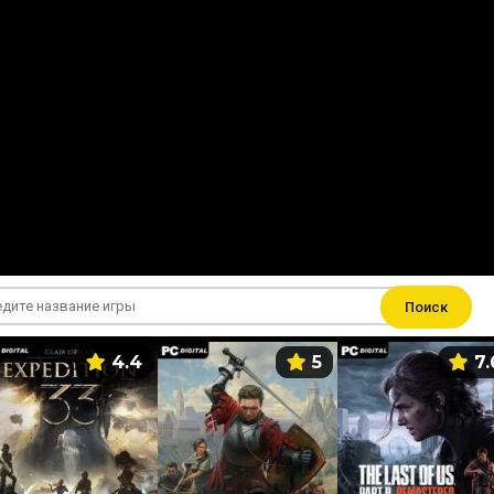
Поиск
4.4
5
7.