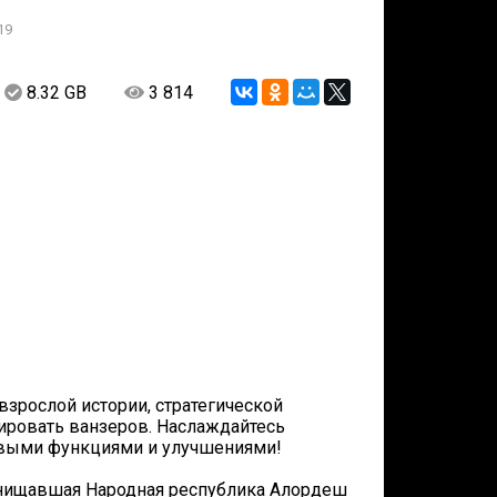
19
8.32 GB
3 814
зрослой истории, стратегической
ировать ванзеров. Наслаждайтесь
овыми функциями и улучшениями!
бнищавшая Народная республика Алордеш