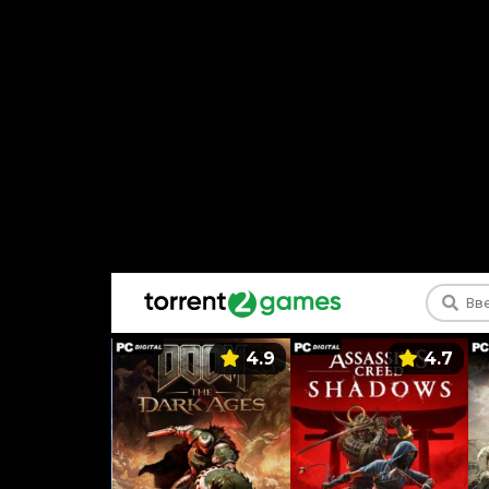
5.9
4.9
4.7