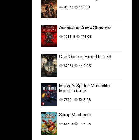
82540
118 GB
Assassin's Creed Shadows
101318
176 GB
Clair Obscur: Expedition 33
62939
44.9 GB
Marvel’s Spider-Man: Miles
Morales на пк
78721
56.8 GB
Scrap Mechanic
66628
19.3 GB