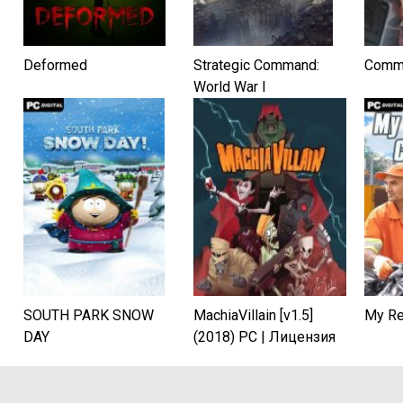
Deformed
Strategic Command:
Comm
World War I
SOUTH PARK SNOW
MachiaVillain [v1.5]
My Re
DAY
(2018) PC | Лицензия