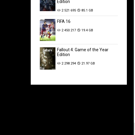
Edition
2 521 695
85.1 GB
FIFA 16
2 450 217
19.4 GB
Fallout 4: Game of the Year
Edition
2 298 294
21.97 GB