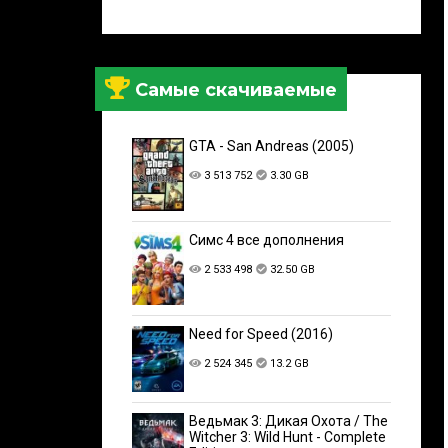
Самые скачиваемые
GTA - San Andreas (2005)
3 513 752
3.30 GB
Симс 4 все дополнения
2 533 498
32.50 GB
Need for Speed (2016)
2 524 345
13.2 GB
Ведьмак 3: Дикая Охота / The
Witcher 3: Wild Hunt - Complete