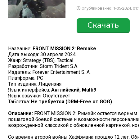
Опубликованно: 1-05-2024, 01:
Скачать
Название:
FRONT MISSION 2: Remake
Дата выхода: 30 апреля 2024
Жанр: Strategy (TBS), Tactical
Разработчик: Storm Trident S.A.
Издатель: Forever Entertainment S. A.
Платформа: PC
Тип издания: Лицензия
Язык интерфейса:
Английский, Multi9
Язык озвучки: Отсутствует
Таблетка:
Не требуется (DRM-Free от GOG)
Описание:
FRONT MISSION 2: Римейк остается верным в
пошаговой боевой системе и возможности персонализ
возрожденной классикой с обновленной картинкой, н
Со времен второй войны Хаффмана прошло 12 лет. О