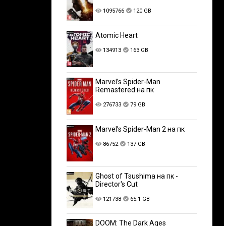
1095766
120 GB
Atomic Heart
134913
163 GB
Marvel’s Spider-Man
Remastered на пк
276733
79 GB
Marvel’s Spider-Man 2 на пк
86752
137 GB
Ghost of Tsushima на пк -
Director's Cut
121738
65.1 GB
DOOM: The Dark Ages