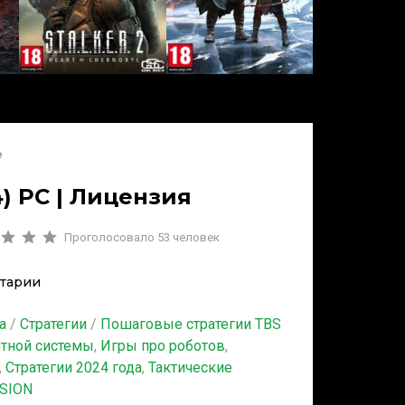
e
) PC | Лицензия
Проголосовало
53
человек
тарии
а
/
Стратегии
/
Пошаговые стратегии TBS
итной системы
,
Игры про роботов
,
,
Стратегии 2024 года
,
Тактические
SION