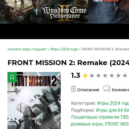
скачать игры торрент
»
Игры 2024 года
» FRONT MISSION 2: Remak
FRONT MISSION 2: Remake (2024
1.3
Описание
Коммен
Категория:
Игры 2024 год
Подборки:
Игры для 64 б
Пошаговые стратегии TBS
ролевые игры
,
FRONT MIS