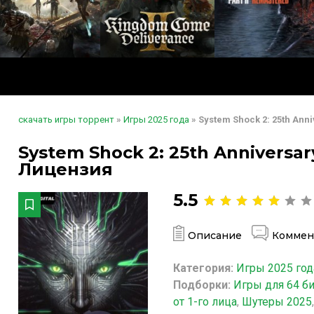
скачать игры торрент
»
Игры 2025 года
» System Shock 2: 25th Ann
System Shock 2: 25th Anniversar
Лицензия
5.5
Описание
Коммен
Категория:
Игры 2025 год
Подборки:
Игры для 64 б
от 1-го лица
,
Шутеры 2025