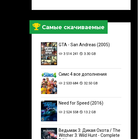
Самые скачиваемые
GTA - San Andreas (2005)
3 514 241
3.30 GB
Симс 4 все дополнения
2 533 684
32.50 GB
Need for Speed (2016)
2 524 558
13.2 GB
Ведьмак 3: Дикая Охота / The
Witcher 3: Wild Hunt - Complete