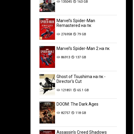
135045
163 GB
Marvel’s Spider-Man
Remastered на пк
276958
79 GB
Marvel’s Spider-Man 2 на пк
86913
137 GB
Ghost of Tsushima на пк -
Director's Cut
121851
65.1 GB
DOOM: The Dark Ages
82757
118 GB
Assassin's Creed Shadows