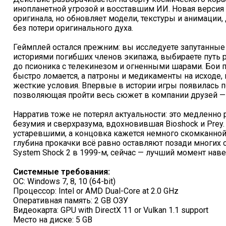
инопланетной угрозой и восставшим ИИ. Новая верси
оригинала, но обновляет модели, текстуры и анимации,
без потери оригинального духа.
Геймплей остался прежним: вы исследуете запутанные 
историями погибших членов экипажа, выбираете путь р
до псионика с телекинезом и огненными шарами. Бои
быстро ломается, а патроны и медикаменты на исходе, 
жесткие условия. Впервые в истории игры появилась 
позволяющая пройти весь сюжет в компании друзей —
Нарратив тоже не потерял актуальности: это медленно
безумия и сверхразума, вдохновившая Bioshock и Prey
устаревшими, а концовка кажется немного скомканной
глубина прокачки всё равно оставляют позади многих
System Shock 2 в 1999-м, сейчас — лучший момент нав
Системные требования:
ОС: Windows 7, 8, 10 (64-bit)
Процессор: Intel or AMD Dual-Core at 2.0 GHz
Оперативная память: 2 GB ОЗУ
Видеокарта: GPU with DirectX 11 or Vulkan 1.1 support
Место на диске: 5 GB