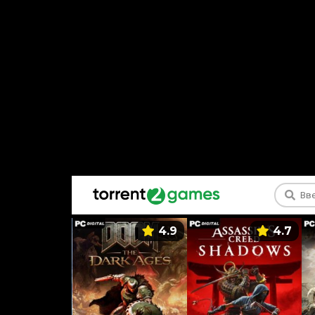
5.9
4.9
4.7