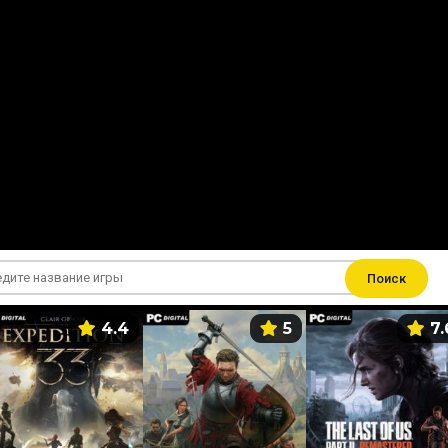
Поиск
4.4
5
7.