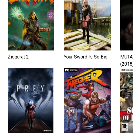
Ziggurat 2
Your Sword Is So Big
MUTA
(2018