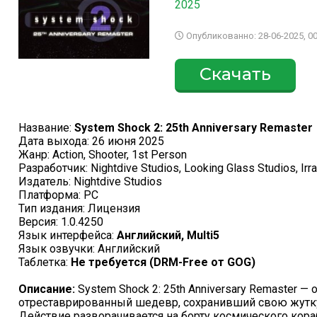
2025
Опубликованно: 28-06-2025, 00
Скачать
Название:
System Shock 2: 25th Anniversary Remaster
Дата выхода: 26 июня 2025
Жанр: Action, Shooter, 1st Person
Разработчик: Nightdive Studios, Looking Glass Studios, Irr
Издатель: Nightdive Studios
Платформа: PC
Тип издания: Лицензия
Версия: 1.0.4250
Язык интерфейса:
Английский, Multi5
Язык озвучки: Английский
Таблетка:
Не требуется (DRM-Free от GOG)
Описание:
System Shock 2: 25th Anniversary Remaster —
отреставрированный шедевр, сохранивший свою жутк
Действие разворачивается на борту космического кораб