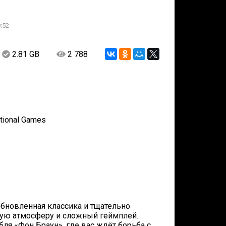
:52
2.81 GB
2 788
ational Games
 обновлённая классика и тщательно
ую атмосферу и сложный геймплей.
ля «Фон Браун», где вас ждёт борьба с