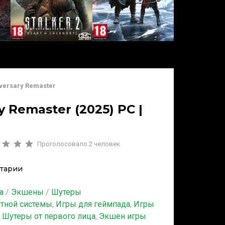
iversary Remaster
y Remaster (2025) PC |
Проголосовало
2
человек
тарии
а
/
Экшены
/
Шутеры
итной системы
,
Игры для геймпада
,
Игры
,
Шутеры от первого лица
,
Экшен игры