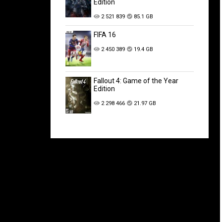
Edition
2 521 839
85.1 GB
FIFA 16
2 450 389
19.4 GB
Fallout 4: Game of the Year
Edition
2 298 466
21.97 GB