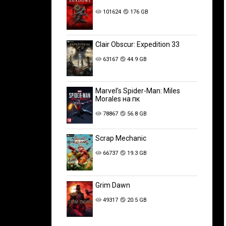
101624
176 GB
Clair Obscur: Expedition 33
63167
44.9 GB
Marvel’s Spider-Man: Miles
Morales на пк
78867
56.8 GB
Scrap Mechanic
66737
19.3 GB
Grim Dawn
49317
20.5 GB