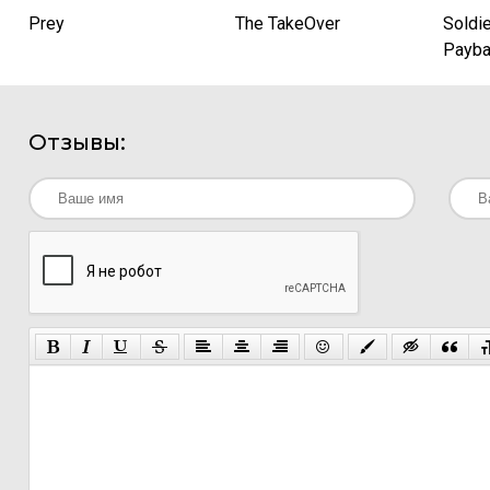
Prey
The TakeOver
Soldie
Payba
Отзывы: