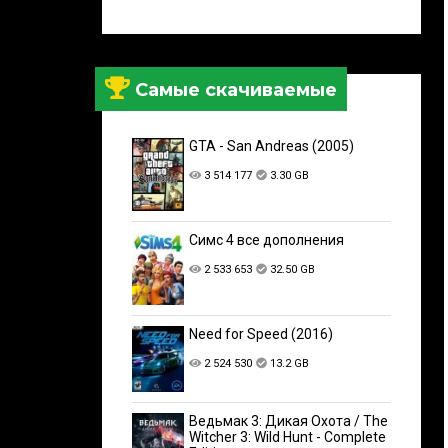
Самые скачиваемые
GTA - San Andreas (2005)
3 514 177
3.30 GB
Симс 4 все дополнения
2 533 653
32.50 GB
Need for Speed (2016)
2 524 530
13.2 GB
Ведьмак 3: Дикая Охота / The
Witcher 3: Wild Hunt - Complete