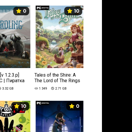
0
10
[v 1.2.3.p]
Tales of the Shire: A
C | Пиратка
The Lord of The Rings
Game (2025) PC |
3.32 GB
1 349
2.71 GB
Пиратка
10
0