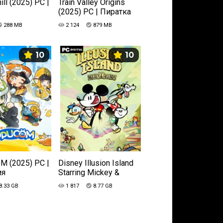
ill (2025) PC |
Train Valley Origins
(2025) PC | Пиратка
288 MB
2 124
879 MB
10
10
 (2025) PC |
Disney Illusion Island
ия
Starring Mickey &
Friends (2025) PC |
8.33 GB
1 817
8.77 GB
Лицензия