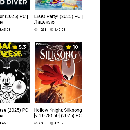
er (2025) PC |
LEGO Party! (2025) PC |
ия
Лицензия
3.63 GB
1 231
6.40 GB
5.3
10
se (2025) PC |
Hollow Knight: Silksong
ия
[v 1.0.28650] (2025) PC
| Лицензия
1.65 GB
2 073
4.20 GB