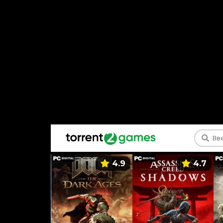
5.9
4.9
4.7