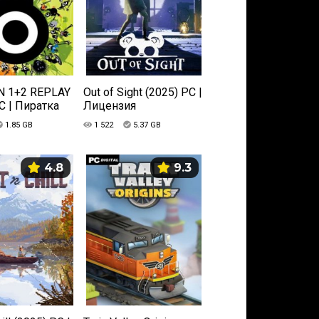
N 1+2 REPLAY
Out of Sight (2025) PC |
C | Пиратка
Лицензия
1.85 GB
1 522
5.37 GB
4.8
9.3