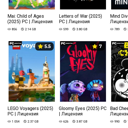
Mai: Child of Ages
Letters of War (2025)
Mind Div
(2025) PC | Лицензия
PC | Лицензия
Лиценз
856
2.14 GB
599
3.80 GB
789
5.5
7
LEGO Voyagers (2025)
Gloomy Eyes (2025) PC
Bad Chee
PC | Лицензия
| Лицензия
Лиценз
1 054
2.37 GB
626
3.87 GB
990