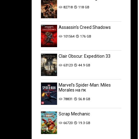
82718
118 GB
Assassin's Creed Shadows
101564
176 GB
Clair Obscur: Expedition 33
63123
44.9 GB
Marvel’s Spider-Man: Miles
Morales на пк
78831
56.8 GB
Scrap Mechanic
66720
19.3 GB