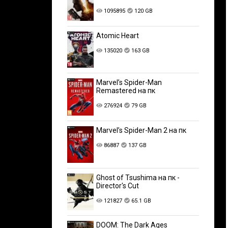
1095895
120 GB
Atomic Heart
135020
163 GB
Marvel’s Spider-Man
Remastered на пк
276924
79 GB
Marvel’s Spider-Man 2 на пк
86887
137 GB
Ghost of Tsushima на пк -
Director's Cut
121827
65.1 GB
DOOM: The Dark Ages