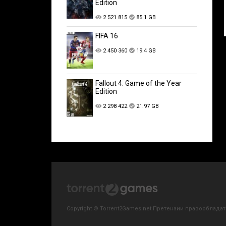
Edition
2 521 815
85.1 GB
FIFA 16
2 450 360
19.4 GB
Fallout 4: Game of the Year
Edition
2 298 422
21.97 GB
Copyright © Torrent2Games.net Претензии правообладате