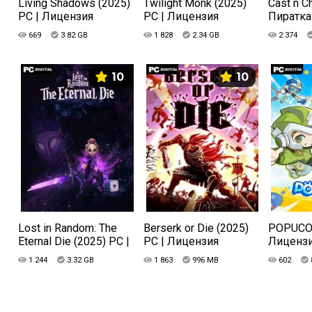
Living Shadows (2025)
Twilight Monk (2025)
Cast n Ch
PC | Лицензия
PC | Лицензия
Пиратка
669
3.82 GB
1 828
2.34 GB
2 374
10
10
Lost in Random: The
Berserk or Die (2025)
POPUCOM
Eternal Die (2025) PC |
PC | Лицензия
Лиценз
Лицензия
1 244
3.32 GB
1 863
996 MB
602