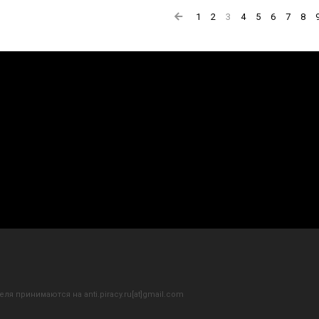
1
2
3
4
5
6
7
8
ля принимаются на anti.piracy.ru[at]gmail.com