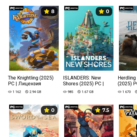
8
0
The Knightling (2025)
ISLANDERS: New
Herdling 
PC | Лицензия
Shores (2025) PC |
(2025) P
Лицензия
1 162
2.94 GB
985
1.67 GB
1 670
0
7.5