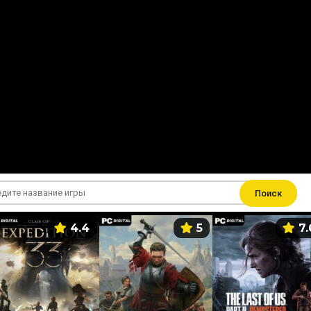
Поиск
4.4
5
7.