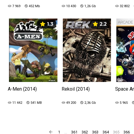
7 969
452 Mb
10 430
1,26 Gb
32 802
1.3
2.2
A-Men (2014)
Rekoil (2014)
Space Ar
11 442
541 MB
49 200
2,36 Gb
5 965
1
...
361
362
363
364
365
366