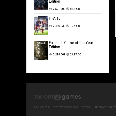
Edition
2 521 709
85.1 GB
FIFA 16
2 450 230
19.4 GB
Fallout 4: Game of the Year
Edition
2 298 309
21.97 GB
Copyright © Torrent2Games.net Претензии правообладате