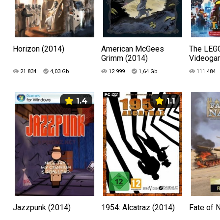
Horizon (2014)
American McGees
The LEG
Grimm (2014)
Videoga
21 834
4,03 Gb
12 999
1,64 Gb
111 484
1.4
1.1
Jazzpunk (2014)
1954: Alcatraz (2014)
Fate of 