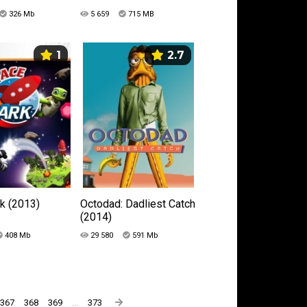
326 Mb
5 659
715 MB
1
2.7
k (2013)
Octodad: Dadliest Catch
(2014)
408 Mb
29 580
591 Mb
367
368
369
...
373