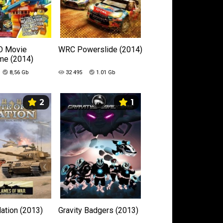
O Movie
WRC Powerslide (2014)
me (2014)
8,56 Gb
32 495
1.01 Gb
2
1
Nation (2013)
Gravity Badgers (2013)