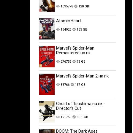
1095778
120 GB
Atomic Heart
134926
163 GB
Marvel’s Spider-Man
Remastered на пк
276756
79 GB
Marvel’s Spider-Man 2 на пк
86766
137 GB
Ghost of Tsushima на пк -
Director's Cut
121750
65.1 GB
DOOM: The Dark Ages