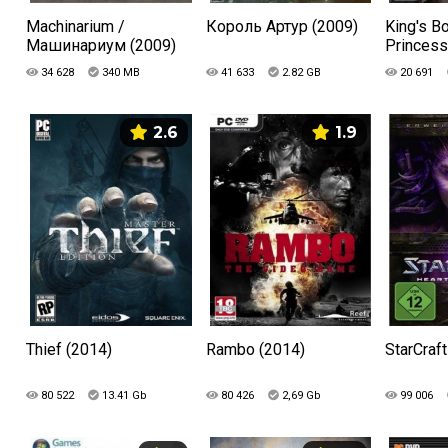
Machinarium /
Король Артур (2009)
King's B
Машинариум (2009)
Princess
34 628
340 MB
41 633
2.82 GB
20 691
2.6
1.9
Thief (2014)
Rambo (2014)
StarCraft
80 522
13.41 Gb
80 426
2,69 Gb
99 006