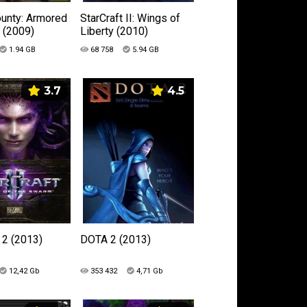
ounty: Armored
StarCraft II: Wings of
 (2009)
Liberty (2010)
1.94 GB
68 758
5.94 GB
3.7
4.5
 2 (2013)
DOTA 2 (2013)
12,42 Gb
353 432
4,71 Gb