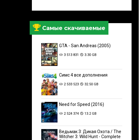
Самые скачиваемые
GTA - San Andreas (2005)
3 513 831
3.30 GB
Симс 4 все дополнения
2 533 523
32.50 GB
Need for Speed (2016)
2 524 374
13.2 GB
Ведьмак 3: Дикая Охота / The
Witcher 3: Wild Hunt - Complete