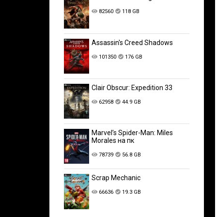
82560
118 GB
Assassin's Creed Shadows
101350
176 GB
Clair Obscur: Expedition 33
62958
44.9 GB
Marvel’s Spider-Man: Miles
Morales на пк
78739
56.8 GB
Scrap Mechanic
66636
19.3 GB