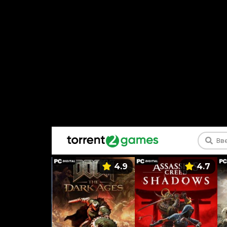
5.9
4.9
4.7